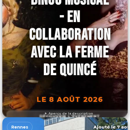
- EN
COLLABORATION
AVEC LA FERME
DE QUINCÉ
LE 8 AOÛT 2026
Aperçu de la description
DÉCOUVRIR L'ÉVÉNEMENT
Ajouté le 7 aoû
Rennes