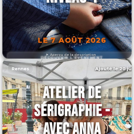
LE 7 AOÛT 2026
Aperçu de la description
DÉCOUVRIR L'ÉVÉNEMENT
Ajouté le 20 jui
Rennes
ATELIER DE
SÉRIGRAPHIE -
AVEC ANNA