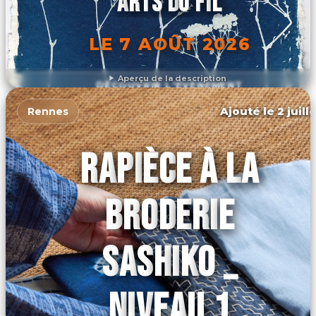
ARTS DU FIL
LE 7 AOÛT 2026
Aperçu de la description
DÉCOUVRIR L'ÉVÉNEMENT
Ajouté le 2 juill
Rennes
RAPIÈCE À LA
BRODERIE
SASHIKO _
NIVEAU 1