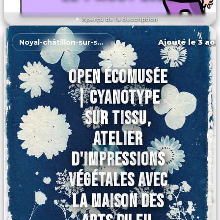
Aperçu de la description
DÉCOUVRIR L'ÉVÉNEMENT
Ajouté le 3 aoû
Noyal-châtillon-sur-seiche
OPEN ÉCOMUSÉE
| CYANOTYPE
SUR TISSU,
ATELIER
D'IMPRESSIONS
VÉGÉTALES AVEC
LA MAISON DES