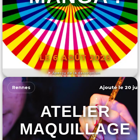
LE 6 AOÛT 2026
Aperçu de la description
DÉCOUVRIR L'ÉVÉNEMENT
Ajouté le 20 jui
Rennes
ATELIER
MAQUILLAGE