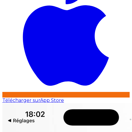
Télécharger sur
App Store