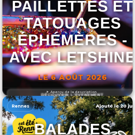
PAILLETTES ET
TATOUAGES
ÉPHÉMÈRES -
AVEC LETSHIN
LE 6 AOÛT 2026
Aperçu de la description
DÉCOUVRIR L'ÉVÉNEMENT
Ajouté le 20 jui
Rennes
BALADES