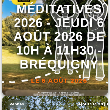
MÉDITATIVES
2026 - JEUDI 6
AOÛT 2026 DE
10H À 11H30 -
BRÉQUIGNY
LE 6 AOÛT 2026
Aperçu de la description
DÉCOUVRIR L'ÉVÉNEMENT
Ajouté le 20 jui
Rennes