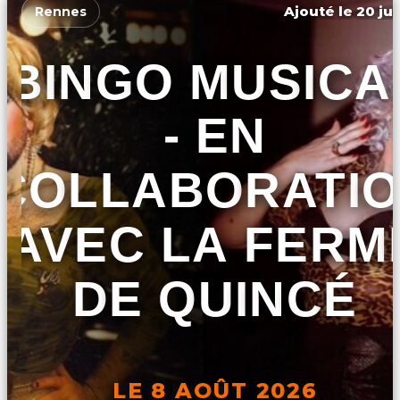
Ajouté le 20 jui
Rennes
BINGO MUSICA
- EN
COLLABORATI
AVEC LA FERM
DE QUINCÉ
LE 8 AOÛT 2026