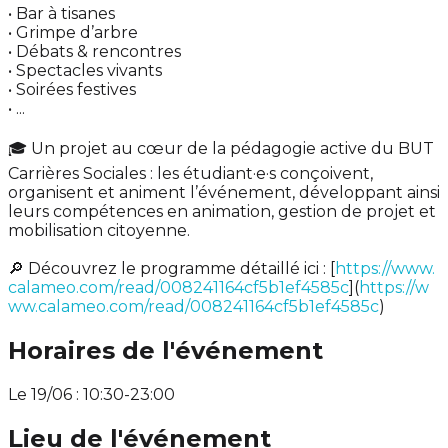
• Bar à tisanes
• Grimpe d’arbre
• Débats & rencontres
• Spectacles vivants
• Soirées festives
• ...
🎓 Un projet au cœur de la pédagogie active du BUT
Carrières Sociales : les étudiant·e·s conçoivent,
organisent et animent l’événement, développant ainsi
leurs compétences en animation, gestion de projet et
mobilisation citoyenne.
🔎 Découvrez le programme détaillé ici : [
https://www.
calameo.com/read/008241164cf5b1ef4585c
](
https://w
ww.calameo.com/read/008241164cf5b1ef4585c
)
Horaires de l'événement
Le 19/06 : 10:30-23:00
Lieu de l'événement