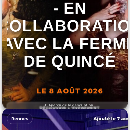
- EN
COLLABORATI
AVEC LA FERM
DE QUINCÉ
LE 8 AOÛT 2026
Aperçu de la description
DÉCOUVRIR L'ÉVÉNEMENT
Ajouté le 7 aoû
Rennes