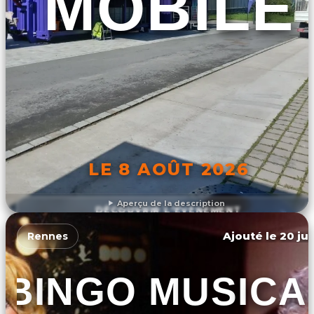
MOBILE
LE 8 AOÛT 2026
Aperçu de la description
DÉCOUVRIR L'ÉVÉNEMENT
Ajouté le 20 jui
Rennes
BINGO MUSICA