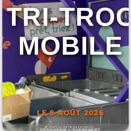
TRI-TRO
MOBILE
LE 8 AOÛT 2026
Aperçu de la description
DÉCOUVRIR L'ÉVÉNEMENT