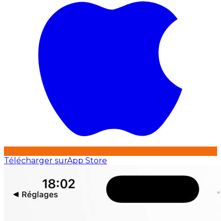
Télécharger sur
App Store