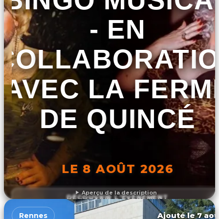
- EN
COLLABORATI
AVEC LA FERM
DE QUINCÉ
LE 8 AOÛT 2026
Aperçu de la description
DÉCOUVRIR L'ÉVÉNEMENT
Ajouté le 7 aoû
Rennes