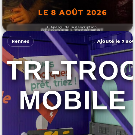
LE 8 AOÛT 2026
Aperçu de la description
DÉCOUVRIR L'ÉVÉNEMENT
Ajouté le 7 aoû
Rennes
TRI-TRO
MOBILE