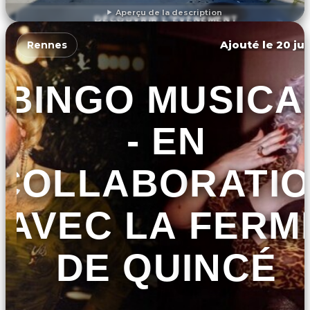
Aperçu de la description
DÉCOUVRIR L'ÉVÉNEMENT
Ajouté le 20 jui
Rennes
BINGO MUSICA
- EN
COLLABORATI
AVEC LA FERM
DE QUINCÉ