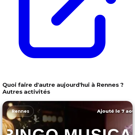
Quoi faire d'autre aujourd'hui à Rennes ?
Autres activités
Ajouté le 7 aoû
Rennes
BINGO MUSICA