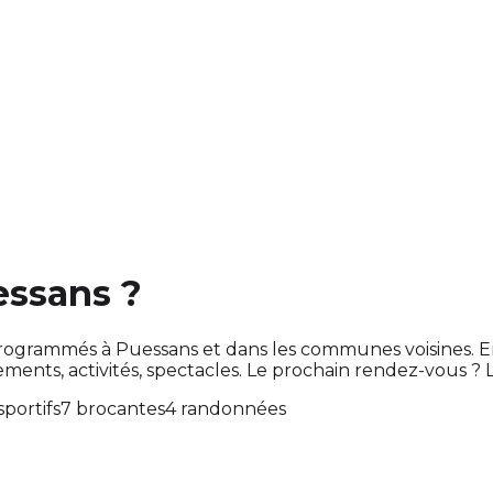
essans ?
ont programmés à Puessans et dans les communes voisines
ts, activités, spectacles. Le prochain rendez-vous ?
portifs
7 brocantes
4 randonnées