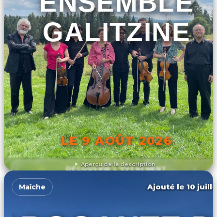
ENSEMBLE
GALITZINE
LE 9 AOÛT 2026
Aperçu de la description
DÉCOUVRIR L'ÉVÉNEMENT
Ajouté le 10 juill
Maîche