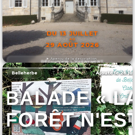
DU 13 JUILLET
AU
29 AOÛT 2026
Aperçu de la description
DÉCOUVRIR L'ÉVÉNEMENT
Ajouté le 26 jui
Belleherbe
BALADE « L
FORÊT N'ES