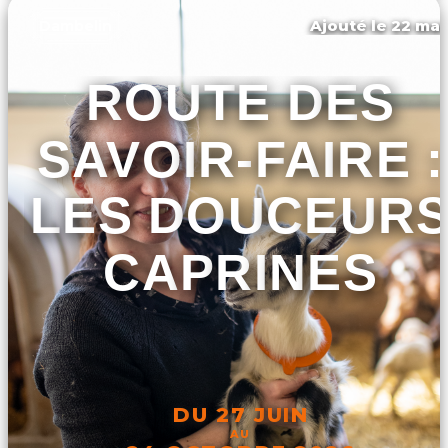
Ajouté le 22 mar
Dambelin
ROUTE DES
SAVOIR-FAIRE :
LES DOUCEUR
CAPRINES
DU 27 JUIN
AU