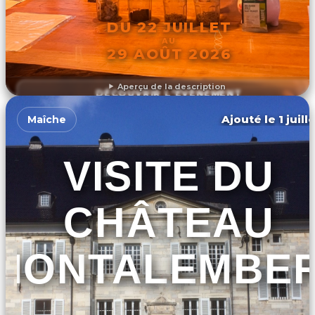
DU 22 JUILLET
AU
29 AOÛT 2026
Aperçu de la description
DÉCOUVRIR L'ÉVÉNEMENT
Ajouté le 1 juill
Maîche
VISITE DU
CHÂTEAU
MONTALEMBE