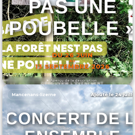
PAS UNE
POUBELLE 
DU 26 JUIN
AU
13 SEPTEMBRE 2026
Aperçu de la description
DÉCOUVRIR L'ÉVÉNEMENT
Ajouté le 24 juill
Mancenans-lizerne
CONCERT DE L