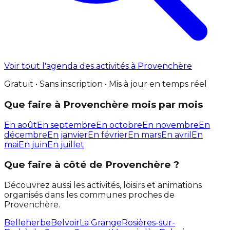
Voir tout l'agenda des activités à Provenchère
Gratuit • Sans inscription • Mis à jour en temps réel
Que faire à Provenchère mois par mois
En août
En septembre
En octobre
En novembre
En
décembre
En janvier
En février
En mars
En avril
En
mai
En juin
En juillet
Que faire à côté de Provenchère ?
Découvrez aussi les activités, loisirs et animations
organisés dans les communes proches de
Provenchère.
Belleherbe
Belvoir
La Grange
Rosières-sur-