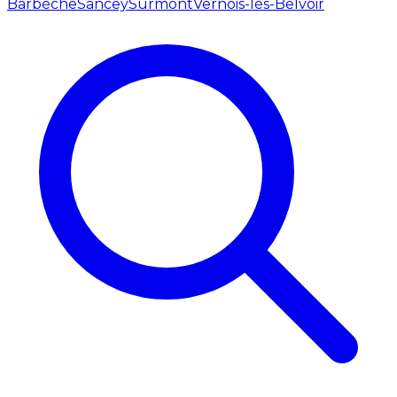
Barbèche
Sancey
Surmont
Vernois-lès-Belvoir