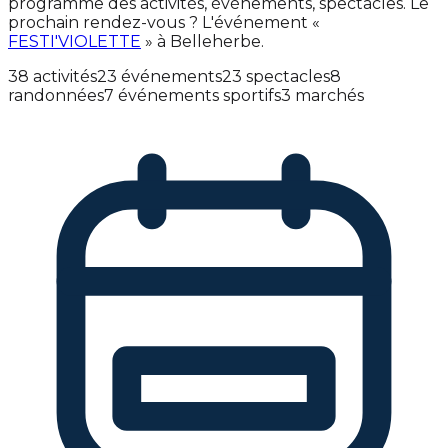
programme des activités, événements, spectacles. Le
prochain rendez-vous ? L'événement «
FESTI'VIOLETTE
» à Belleherbe.
38 activités
23 événements
23 spectacles
8
randonnées
7 événements sportifs
3 marchés