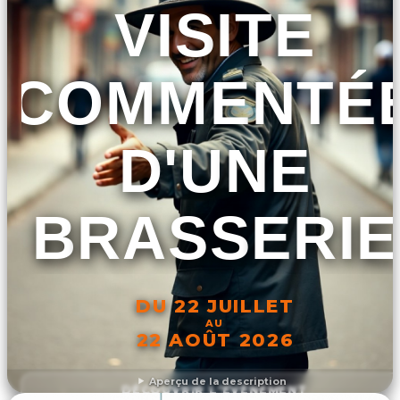
VISITE
COMMENTÉ
D'UNE
BRASSERIE
DU 22 JUILLET
AU
22 AOÛT 2026
Aperçu de la description
DÉCOUVRIR L'ÉVÉNEMENT