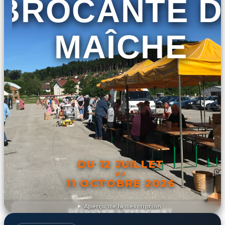
BROCANTE D
MAÎCHE
DU 12 JUILLET
AU
11 OCTOBRE 2026
Aperçu de la description
DÉCOUVRIR L'ÉVÉNEMENT