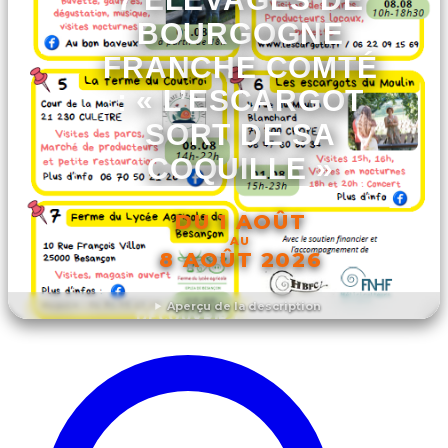
BOURGOGNE
FRANCHE COMTÉ
: « L’ESCARGOT
SORT DE SA
COQUILLE »
DU 1 AOÛT
AU
8 AOÛT 2026
Aperçu de la description
DÉCOUVRIR L'ÉVÉNEMENT