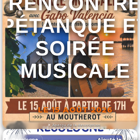
RENCONTR
PÉTANQUE E
SOIRÉE
MUSICALE
LE 15 AOÛT 2026
Aperçu de la description
DÉCOUVRIR L'ÉVÉNEMENT
Ajouté le 3 juill
Recologne