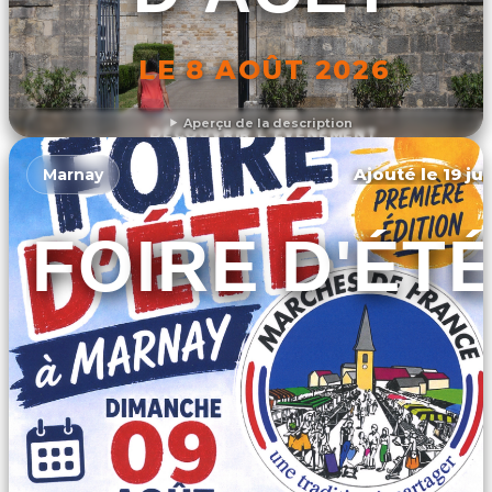
LE 8 AOÛT 2026
Aperçu de la description
DÉCOUVRIR L'ÉVÉNEMENT
Ajouté le 19 ju
Marnay
FOIRE D'ÉT