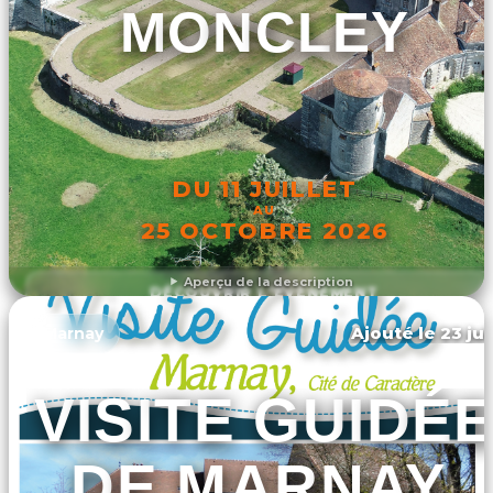
MONCLEY
DU 11 JUILLET
AU
25 OCTOBRE 2026
Aperçu de la description
DÉCOUVRIR L'ÉVÉNEMENT
Ajouté le 23 jui
Marnay
VISITE GUIDÉ
DE MARNAY,