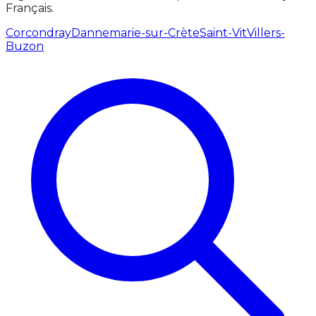
Français.
Corcondray
Dannemarie-sur-Crète
Saint-Vit
Villers-
Buzon