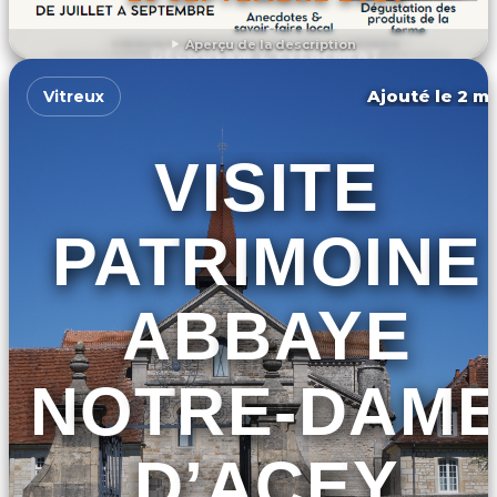
Aperçu de la description
DÉCOUVRIR L'ÉVÉNEMENT
Ajouté le 2 ma
Vitreux
VISITE
PATRIMOINE
ABBAYE
NOTRE-DAM
D’ACEY