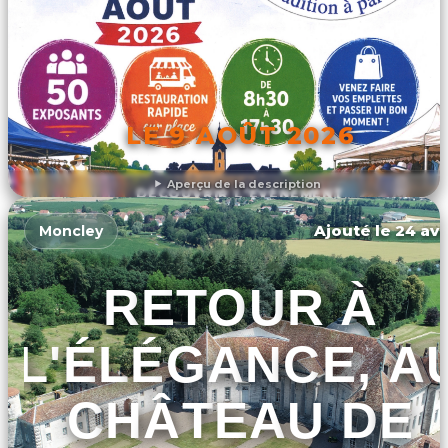
LE 9 AOÛT 2026
Aperçu de la description
DÉCOUVRIR L'ÉVÉNEMENT
Ajouté le 24 avr
Moncley
RETOUR À
L'ÉLÉGANCE, A
CHÂTEAU DE