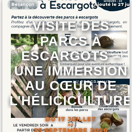
Ajouté le 27 jui
Besançon
VISITE DES
PARCS À
ESCARGOTS –
UNE IMMERSION
AU CŒUR DE
L'HÉLICICULTUR
DU 17 JUILLET
AU
25 SEPTEMBRE 2026