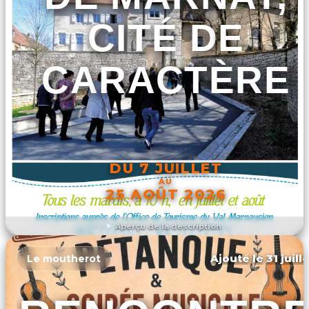
CITÉ DE
CARACTÈRE
DU 7 JUILLET
AU
25 AOÛT 2026
Aperçu de la description
DÉCOUVRIR L'ÉVÉNEMENT
Ajouté le 31 juill
Le moutherot