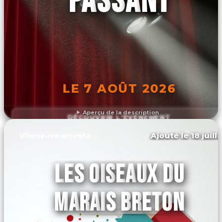
PASSANT
LE 7 AOÛT 2026
Aperçu de la description
DÉCOUVRIR L'ÉVÉNEMENT
Ajouté le 18 juill
Villeneuve-en-retz
LES OISEAUX DU
MARAIS BRETON