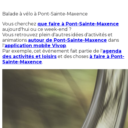
Balade à vélo à Pont-Sainte-Maxence
Vous cherchez
que faire à Pont-Sainte-Maxence
aujourd'hui ou ce week-end ?
Vous retrouvez plein d'autres idées d'activités et
animations
autour de Pont-Sainte-Maxence
dans
l'
application mobile Vivop
.
Par exemple, cet événement fait partie de l'
agenda
des activités et loisirs
et des choses
à faire à Pont-
Sainte-Maxence
.