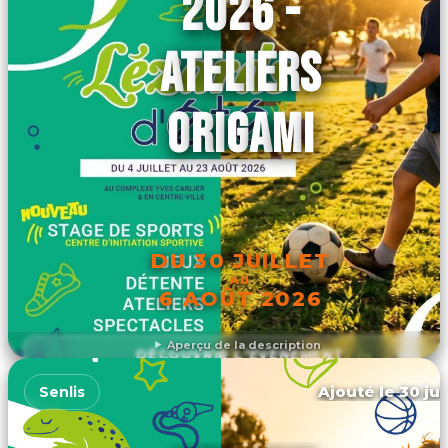
2026 -
ATELIERS
ORIGAMI
DU 30 JUILLET
AU
6 AOÛT 2026
Aperçu de la description
DÉCOUVRIR L'ÉVÉNEMENT
Ajouté le 30 jui
Senlis