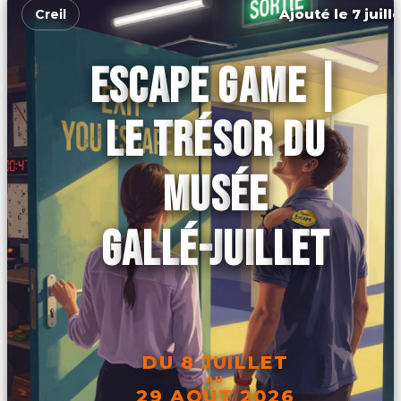
Ajouté le 7 juill
Creil
ESCAPE GAME |
LE TRÉSOR DU
MUSÉE
GALLÉ-JUILLET
DU 8 JUILLET
AU
29 AOÛT 2026