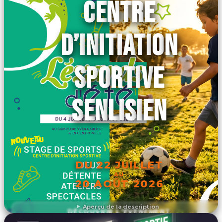
CENTRE
D’INITIATION
SPORTIVE
SENLISIEN
DU 22 JUILLET
AU
20 AOÛT 2026
Aperçu de la description
DÉCOUVRIR L'ÉVÉNEMENT