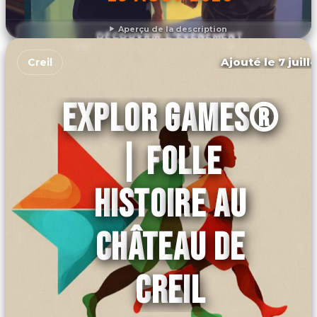
Aperçu de la description
DÉCOUVRIR L'ÉVÉNEMENT
Ajouté le 7 juill
Creil
EXPLOR GAMES®
| FOLLE
HISTOIRE AU
CHÂTEAU DE
CREIL