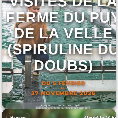
VISITES DE LA
FERME DU PU
DE LA VELLE
(SPIRULINE D
DOUBS)
DU 5 FÉVRIER
AU
27 NOVEMBRE 2026
Aperçu de la description
DÉCOUVRIR L'ÉVÉNEMENT
Ajouté le 20 jui
Nancray