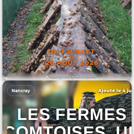
DU 1 JUILLET
AU
26 AOÛT 2026
Aperçu de la description
DÉCOUVRIR L'ÉVÉNEMENT
Ajouté le 4 jui
Nancray
LES FERMES
COMTOISES, U