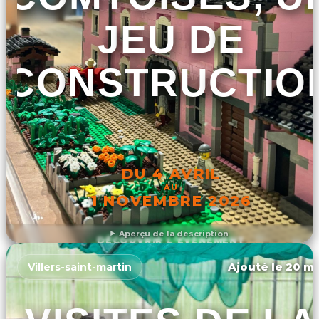
JEU DE
CONSTRUCTIO
DU 4 AVRIL
AU
1 NOVEMBRE 2026
Aperçu de la description
DÉCOUVRIR L'ÉVÉNEMENT
Ajouté le 20 ma
Villers-saint-martin