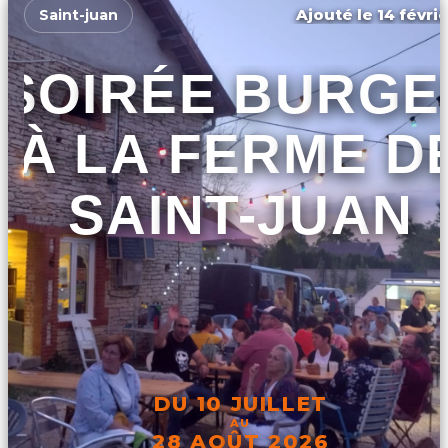
Ajouté le 14 févrie
Saint-juan
SOIRÉE BURGE
À LA FERME D
SAINT-JUAN
DU 10 JUILLET
AU
28 AOÛT 2026