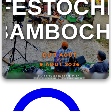
FESTOCH
BAMBOCH
DU 7 AOÛT
AU
9 AOÛT 2026
Aperçu de la description
DÉCOUVRIR L'ÉVÉNEMENT