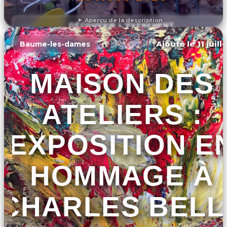
Aperçu de la description
DÉCOUVRIR L'ÉVÉNEMENT
Ajouté le 11 juill
Baume-les-dames
MAISON DES
ATELIERS :
EXPOSITION E
HOMMAGE À
CHARLES BELL