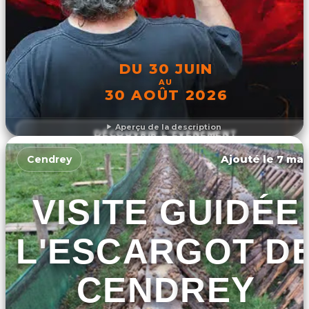
DU 30 JUIN
AU
30 AOÛT 2026
Aperçu de la description
DÉCOUVRIR L'ÉVÉNEMENT
Ajouté le 7 mar
Cendrey
VISITE GUIDÉE
L'ESCARGOT D
CENDREY