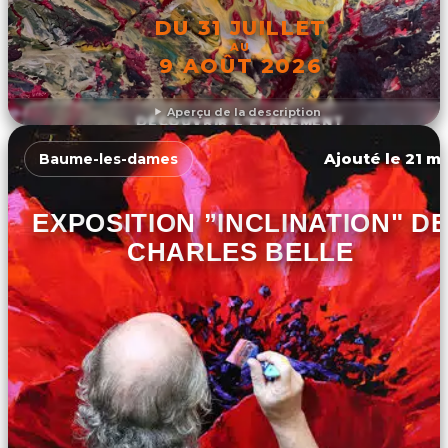
DU 31 JUILLET
AU
9 AOÛT 2026
Aperçu de la description
DÉCOUVRIR L'ÉVÉNEMENT
Ajouté le 21 ma
Baume-les-dames
EXPOSITION ”INCLINATION" DE
CHARLES BELLE