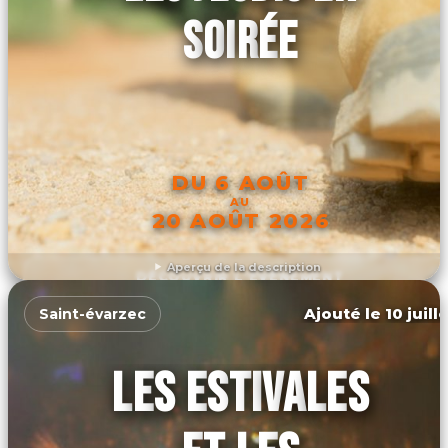
SOIRÉE
DU 6 AOÛT
AU
20 AOÛT 2026
Aperçu de la description
DÉCOUVRIR L'ÉVÉNEMENT
Ajouté le 10 juill
Saint-évarzec
LES ESTIVALES