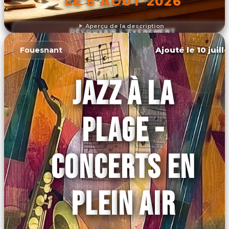
LE 6 AOÛT 2026
Aperçu de la description
DÉCOUVRIR L'ÉVÉNEMENT
Ajouté le 10 juill
Fouesnant
JAZZ À LA
PLAGE -
CONCERTS EN
PLEIN AIR