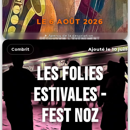
LE 6 AOÛT 2026
Aperçu de la description
DÉCOUVRIR L'ÉVÉNEMENT
Ajouté le 10 juill
Combrit
LES FOLIES
ESTIVALES -
FEST NOZ