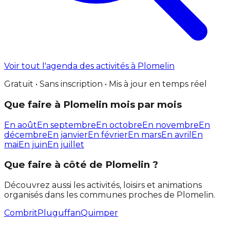
Voir tout l'agenda des activités à Plomelin
Gratuit • Sans inscription • Mis à jour en temps réel
Que faire à Plomelin mois par mois
En août
En septembre
En octobre
En novembre
En
décembre
En janvier
En février
En mars
En avril
En
mai
En juin
En juillet
Que faire à côté de Plomelin ?
Découvrez aussi les activités, loisirs et animations
organisés dans les communes proches de Plomelin.
Combrit
Pluguffan
Quimper