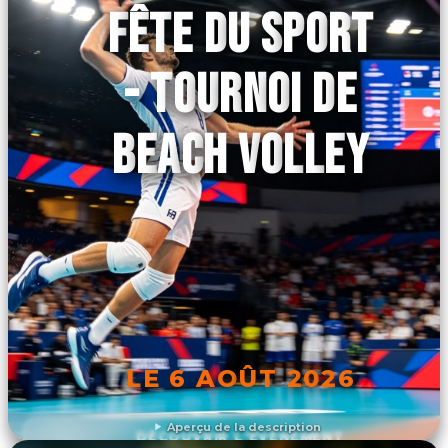
FÊTE DU SPORT
- TOURNOI DE
BEACH VOLLEY
LE 6 AOÛT 2026
Aperçu de la description
DÉCOUVRIR L'ÉVÉNEMENT