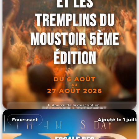
ET LES
TREMPLINS DU
MOUSTOIR 5ÈME
ÉDITION
DU 6 AOÛT
AU
27 AOÛT 2026
Aperçu de la description
DÉCOUVRIR L'ÉVÉNEMENT
Ajouté le 1 juill
Fouesnant