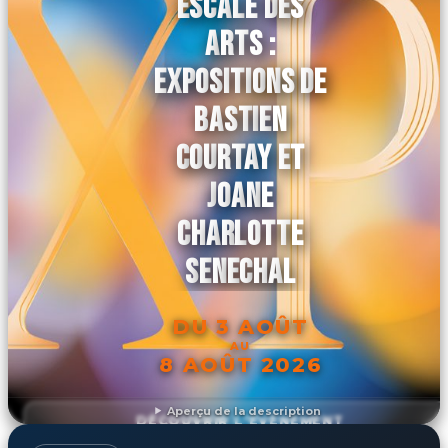
ESCALE DES
ARTS :
EXPOSITIONS DE
BASTIEN
COURTAY ET
JOANE
CHARLOTTE
SENECHAL
DU 3 AOÛT
AU
8 AOÛT 2026
Aperçu de la description
DÉCOUVRIR L'ÉVÉNEMENT