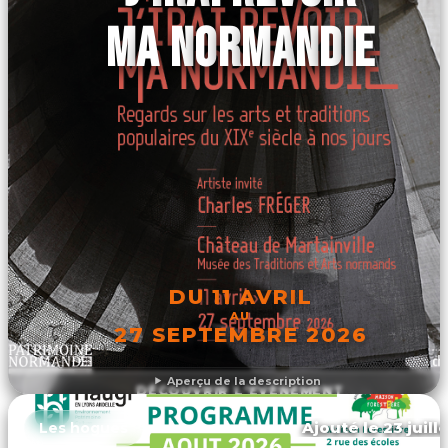
MA NORMANDIE
DU 11 AVRIL
AU
27 SEPTEMBRE 2026
Aperçu de la description
DÉCOUVRIR L'ÉVÉNEMENT
Ajouté le 23 juill
Les hogues