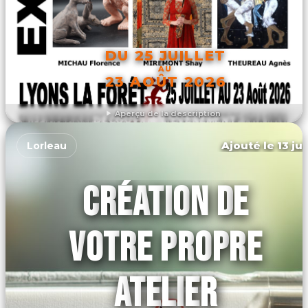
DU 25 JUILLET
AU
23 AOÛT 2026
Aperçu de la description
DÉCOUVRIR L'ÉVÉNEMENT
Ajouté le 13 ju
Lorleau
CRÉATION DE
VOTRE PROPRE
ATELIER