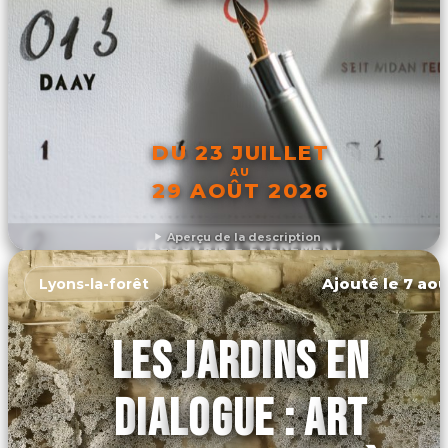
DU 23 JUILLET
AU
29 AOÛT 2026
Aperçu de la description
DÉCOUVRIR L'ÉVÉNEMENT
Ajouté le 7 aoû
Lyons-la-forêt
LES JARDINS EN
DIALOGUE : ART