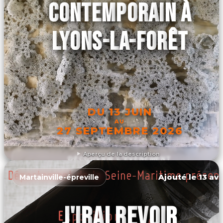
CONTEMPORAIN À
LYONS-LA-FORÊT
DU 13 JUIN
AU
27 SEPTEMBRE 2026
Aperçu de la description
DÉCOUVRIR L'ÉVÉNEMENT
Ajouté le 13 avr
Martainville-épreville
J'IRAI REVOIR