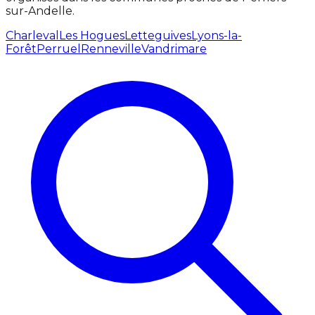
sur-Andelle.
Charleval
Les Hogues
Letteguives
Lyons-la-
Forêt
Perruel
Renneville
Vandrimare