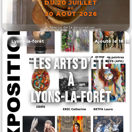
DU 20 JUILLET
AU
20 AOÛT 2026
Aperçu de la description
DÉCOUVRIR L'ÉVÉNEMENT
Ajouté le 16 ju
Lyons-la-forêt
LES ARTS D'ÉTÉ
À
LYONS-LA-FORÊT