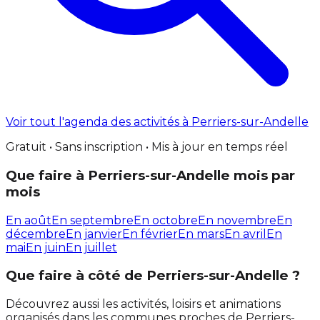
Voir tout l'agenda des activités à Perriers-sur-Andelle
Gratuit • Sans inscription • Mis à jour en temps réel
Que faire à Perriers-sur-Andelle mois par
mois
En août
En septembre
En octobre
En novembre
En
décembre
En janvier
En février
En mars
En avril
En
mai
En juin
En juillet
Que faire à côté de Perriers-sur-Andelle ?
Découvrez aussi les activités, loisirs et animations
organisés dans les communes proches de Perriers-