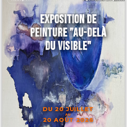
EXPOSITION DE
PEINTURE ”AU-DELÀ
DU VISIBLE"
DU 20 JUILLET
AU
20 AOÛT 2026