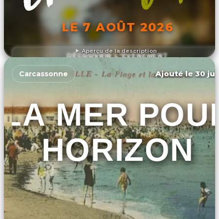
LE 7 AOÛT 2026
Aperçu de la description
DÉCOUVRIR L'ÉVÉNEMENT
Ajouté le 30 jui
Carcassonne
LA MER POU
HORIZON