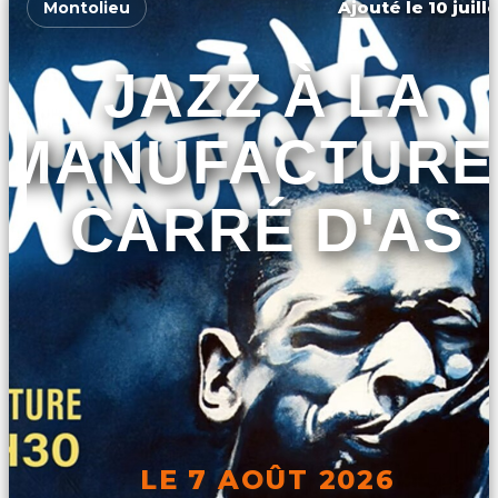
Ajouté le 10 juill
Montolieu
JAZZ À LA
MANUFACTURE 
CARRÉ D'AS
LE 7 AOÛT 2026