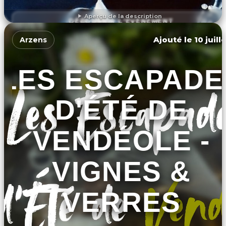
Aperçu de la description
DÉCOUVRIR L'ÉVÉNEMENT
Ajouté le 10 juill
Arzens
LES ESCAPADE
D'ÉTÉ DE
VENDÉOLE -
VIGNES &
VERRES