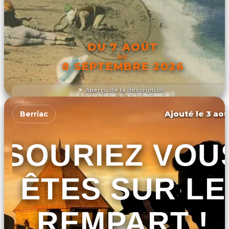
DU 7 AOÛT
AU
8 SEPTEMBRE 2026
Aperçu de la description
DÉCOUVRIR L'ÉVÉNEMENT
Ajouté le 3 aoû
Berriac
SOURIEZ VOU
ÊTES SUR LE
REMPART !