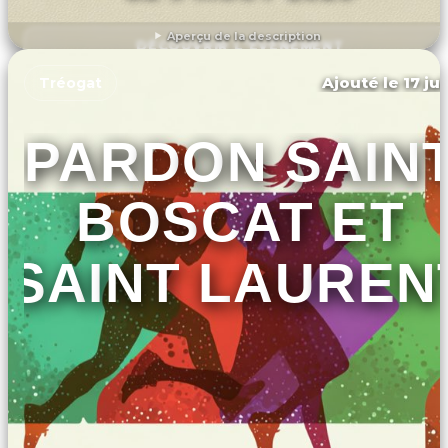
Aperçu de la description
DÉCOUVRIR L'ÉVÉNEMENT
Ajouté le 17 ju
Tréogat
PARDON SAIN
BOSCAT ET
SAINT LAUREN