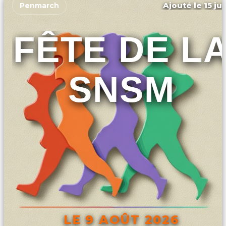
Ajouté le 15 ju
Penmarch
FÊTE DE L
SNSM
LE 9 AOÛT 2026