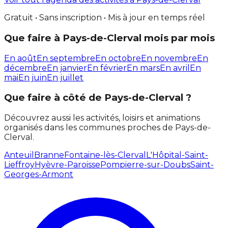
Gratuit • Sans inscription • Mis à jour en temps réel
Que faire à Pays-de-Clerval mois par mois
En août
En septembre
En octobre
En novembre
En
décembre
En janvier
En février
En mars
En avril
En
mai
En juin
En juillet
Que faire à côté de Pays-de-Clerval ?
Découvrez aussi les activités, loisirs et animations
organisés dans les communes proches de Pays-de-
Clerval.
Anteuil
Branne
Fontaine-lès-Clerval
L'Hôpital-Saint-
Lieffroy
Hyèvre-Paroisse
Pompierre-sur-Doubs
Saint-
Georges-Armont