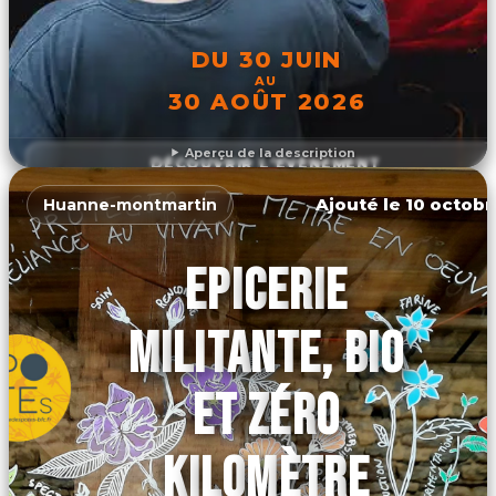
DU 30 JUIN
AU
30 AOÛT 2026
Aperçu de la description
DÉCOUVRIR L'ÉVÉNEMENT
Ajouté le 10 octobr
Huanne-montmartin
EPICERIE
MILITANTE, BIO
ET ZÉRO
KILOMÈTRE