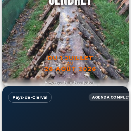
CENDREY
DU 1 JUILLET
AU
26 AOÛT 2026
Aperçu de la description
DÉCOUVRIR L'ÉVÉNEMENT
Pays-de-Clerval
AGENDA COMPLET