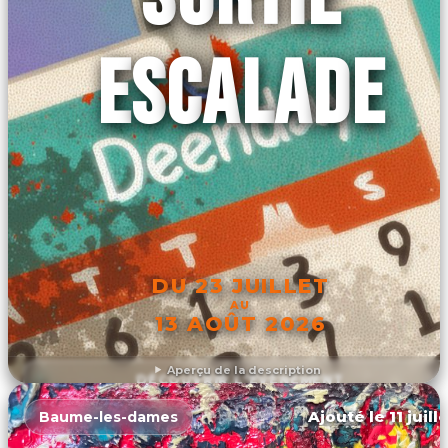
ESCALADE
DU 23 JUILLET
AU
13 AOÛT 2026
Aperçu de la description
DÉCOUVRIR L'ÉVÉNEMENT
Ajouté le 11 juill
Baume-les-dames