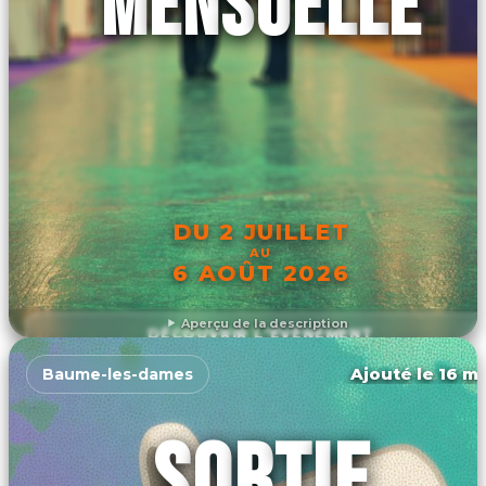
MENSUELLE
DU 2 JUILLET
AU
6 AOÛT 2026
Aperçu de la description
DÉCOUVRIR L'ÉVÉNEMENT
Ajouté le 16 ma
Baume-les-dames
SORTIE