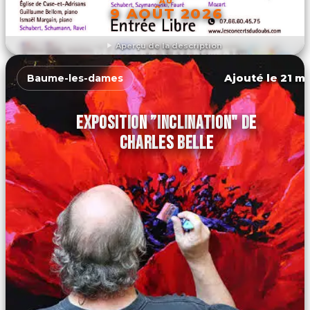
AU
9 AOÛT 2026
Aperçu de la description
DÉCOUVRIR L'ÉVÉNEMENT
Ajouté le 21 ma
Baume-les-dames
EXPOSITION ”INCLINATION" DE
CHARLES BELLE