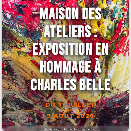
MAISON DES
ATELIERS :
EXPOSITION EN
HOMMAGE À
CHARLES BELLE
DU 31 JUILLET
AU
9 AOÛT 2026
Aperçu de la description