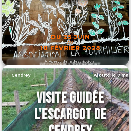
DU 25 JUIN
AU
10 FÉVRIER 2028
Aperçu de la description
DÉCOUVRIR L'ÉVÉNEMENT
Ajouté le 7 mar
Cendrey
VISITE GUIDÉE
L'ESCARGOT DE