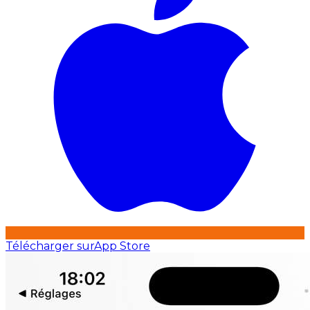
Télécharger sur
App Store