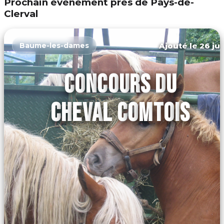
Prochain événement près de Pays-de-
Clerval
Ajouté le 26 jui
Baume-les-dames
CONCOURS DU
CHEVAL COMTOIS