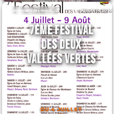
DÉCOUVRIR L'ÉVÉNEMENT
Ajouté le 20 jui
Gondenans-les-moulins
7ÈME FESTIVAL
DES DEUX
VALLÉES VERTES
DU 4 JUILLET