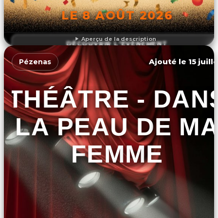
LE 8 AOÛT 2026
Aperçu de la description
DÉCOUVRIR L'ÉVÉNEMENT
Ajouté le 15 juill
Pézenas
THÉÂTRE - DAN
LA PEAU DE M
FEMME