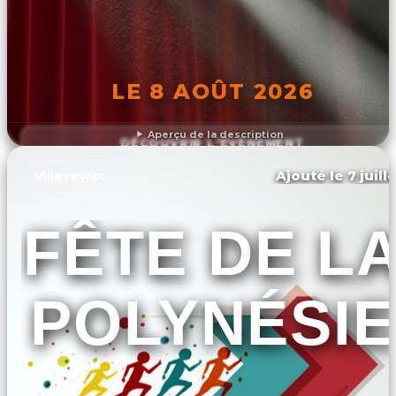
LE 8 AOÛT 2026
Aperçu de la description
DÉCOUVRIR L'ÉVÉNEMENT
Ajouté le 7 juill
Villeveyrac
FÊTE DE L
POLYNÉSIE