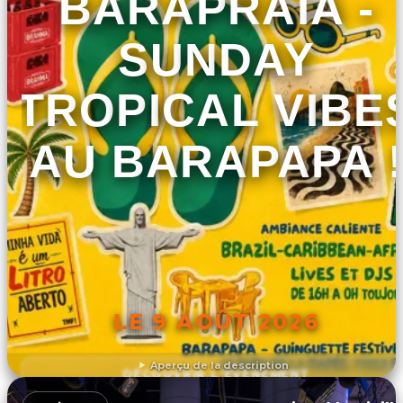
BARAPRAIA -
SUNDAY
TROPICAL VIBE
AU BARAPAPA 
LE 9 AOÛT 2026
Aperçu de la description
DÉCOUVRIR L'ÉVÉNEMENT