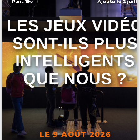
Ajouté le 2 juill
Paris 19e
LES JEUX VIDÉ
SONT-ILS PLUS
INTELLIGENTS
QUE NOUS ?
LE 9 AOÛT 2026