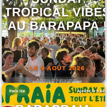
TROPICAL VIBE
AU BARAPAPA 
LE 9 AOÛT 2026
Aperçu de la description
DÉCOUVRIR L'ÉVÉNEMENT
Ajouté le 5 aoû
Paris 12e