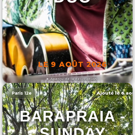
LE 9 AOÛT 2026
Aperçu de la description
DÉCOUVRIR L'ÉVÉNEMENT
Ajouté le 6 aoû
Paris 12e
BARAPRAIA -
SUNDAY