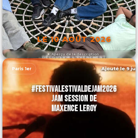
LE 10 AOÛT 2026
Aperçu de la description
DÉCOUVRIR L'ÉVÉNEMENT
Ajouté le 9 ju
Paris 1er
#FESTIVALESTIVALDEJAM2026
JAM SESSION DE
MAXENCE LEROY