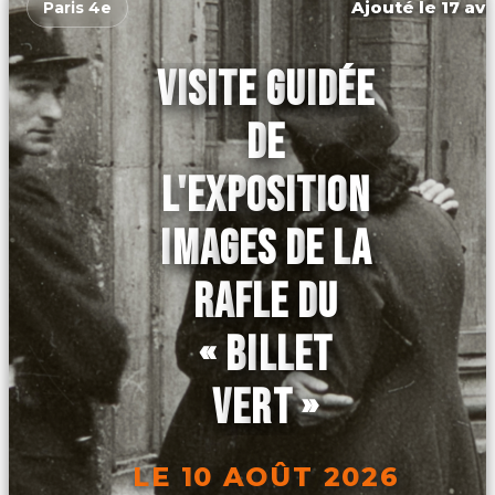
Ajouté le 17 avr
Paris 4e
VISITE GUIDÉE
DE
L'EXPOSITION
IMAGES DE LA
RAFLE DU
« BILLET
VERT »
LE 10 AOÛT 2026