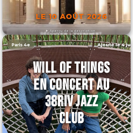
LE 10 AOÛT 2026
Aperçu de la description
DÉCOUVRIR L'ÉVÉNEMENT
Ajouté le 4 jui
Paris 4e
WILL OF THINGS
EN CONCERT AU
38RIV JAZZ
CLUB