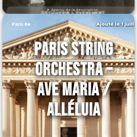
Aperçu de la description
DÉCOUVRIR L'ÉVÉNEMENT
Ajouté le 1 juill
Paris 8e
PARIS STRING
ORCHESTRA –
AVE MARIA /
ALLÉLUIA