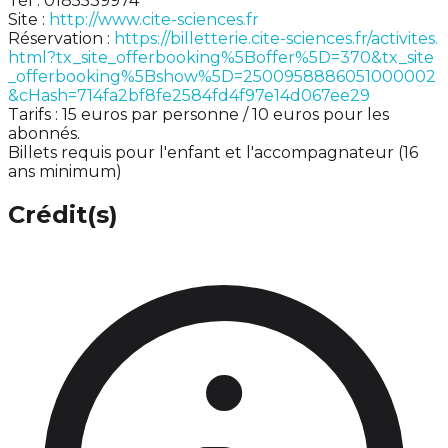
Tél : 0185539974
Site :
http://www.cite-sciences.fr
Réservation :
https://billetterie.cite-sciences.fr/activites.
html?tx_site_offerbooking%5Boffer%5D=370&tx_site
_offerbooking%5Bshow%5D=2500958886051000002
&cHash=714fa2bf8fe2584fd4f97e14d067ee29
Tarifs : 15 euros par personne / 10 euros pour les
abonnés.
Billets requis pour l'enfant et l'accompagnateur (16
ans minimum)
Crédit(s)