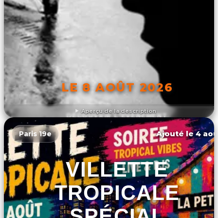
LE 8 AOÛT 2026
Aperçu de la description
DÉCOUVRIR L'ÉVÉNEMENT
Ajouté le 4 aoû
Paris 19e
VILLETTE
TROPICALE
SPÉCIAL