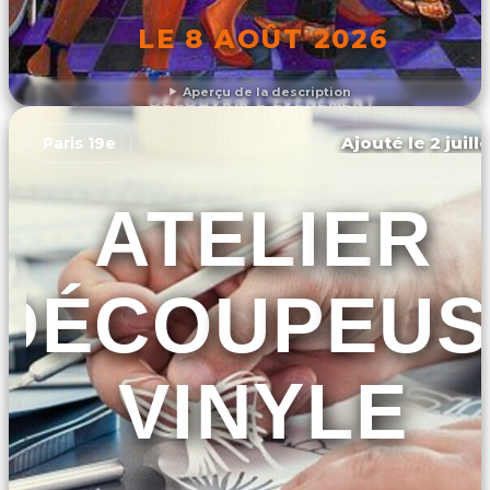
LE 8 AOÛT 2026
Aperçu de la description
DÉCOUVRIR L'ÉVÉNEMENT
Ajouté le 2 juill
Paris 19e
ATELIER
DÉCOUPEUS
VINYLE