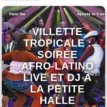
Ajouté le 5 aoû
Paris 19e
VILLETTE
TROPICALE :
SOIRÉE
AFRO-LATINO
LIVE ET DJ À
LA PETITE
HALLE