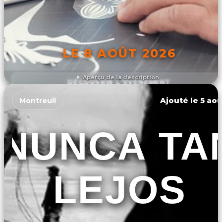
LE 8 AOÛT 2026
Aperçu de la description
DÉCOUVRIR L'ÉVÉNEMENT
Ajouté le 5 aoû
Montreuil
NUNCA TA
LEJOS