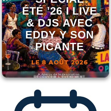
ÉTÉ ’26 I LIVE
& DJS AVEC
EDDY Y SON
PICANTE
LE 8 AOÛT 2026
Aperçu de la description
DÉCOUVRIR L'ÉVÉNEMENT