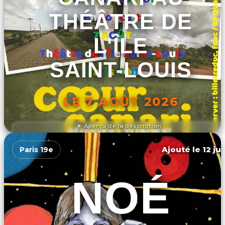
THÉÂTRE DE
L'ÎLE
SAINT-LOUIS
LE 7 AOÛT 2026
Aperçu de la description
DÉCOUVRIR L'ÉVÉNEMENT
Ajouté le 12 ju
Paris 19e
NOÉ