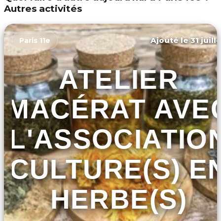
Autres activités
Ajouté le 31 juill
Paris 11e
ATELIER
MACÉRAT AVE
L'ASSOCIATIO
CULTURE(S) E
HERBE(S)