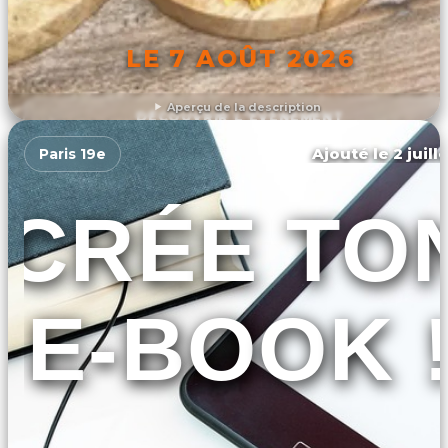
LE 7 AOÛT 2026
Aperçu de la description
DÉCOUVRIR L'ÉVÉNEMENT
Ajouté le 2 juill
Paris 19e
CRÉE TO
E-BOOK 