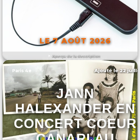
LE 7 AOÛT 2026
Aperçu de la description
DÉCOUVRIR L'ÉVÉNEMENT
Ajouté le 22 juill
Paris 4e
JANN
HALEXANDER EN
CONCERT COEUR
CANARI AU