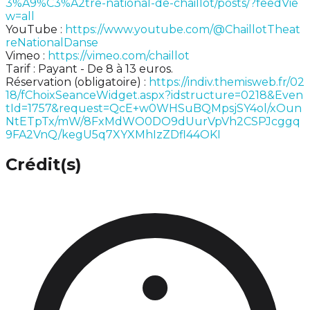
3%A9%C3%A2tre-national-de-chaillot/posts/?feedVie
w=all
YouTube :
https://www.youtube.com/@ChaillotTheat
reNationalDanse
Vimeo :
https://vimeo.com/chaillot
Tarif : Payant - De 8 à 13 euros.
Réservation (obligatoire) :
https://indiv.themisweb.fr/02
18/fChoixSeanceWidget.aspx?idstructure=0218&Even
tId=1757&request=QcE+w0WHSuBQMpsjSY4ol/xOun
NtETpTx/mW/8FxMdWO0DO9dUurVpVh2CSPJcggq
9FA2VnQ/kegU5q7XYXMhIzZDfl44OKI
Crédit(s)