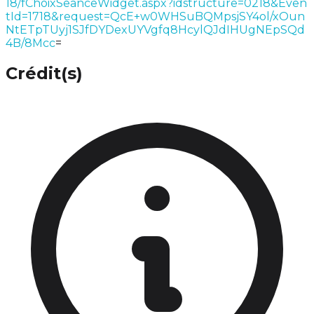
18/fChoixSeanceWidget.aspx?idstructure=0218&Even
tId=1718&request=QcE+w0WHSuBQMpsjSY4ol/xOun
NtETpTUyj1SJfDYDexUYVgfq8HcylQJdIHUgNEpSQd
4B/8Mcc
=
Crédit(s)