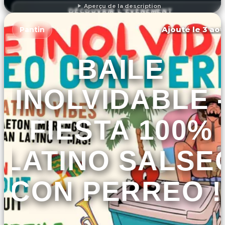
Aperçu de la description
DÉCOUVRIR L'ÉVÉNEMENT
Ajouté le 3 aoû
Pantin
BAILE
INOLVIDABLE 
FIESTA 100%
LATINO SALSE
CON PERREO !