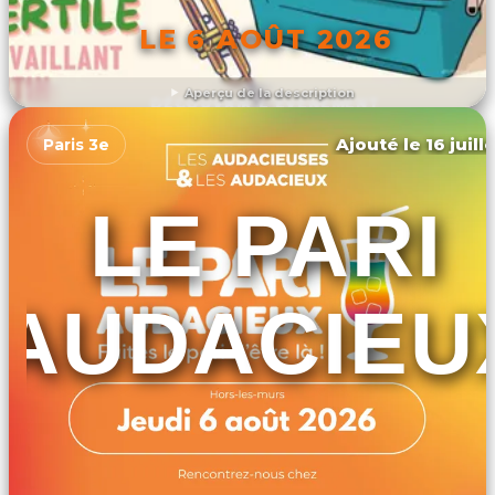
LE 6 AOÛT 2026
Aperçu de la description
DÉCOUVRIR L'ÉVÉNEMENT
Ajouté le 16 juill
Paris 3e
LE PARI
AUDACIEU