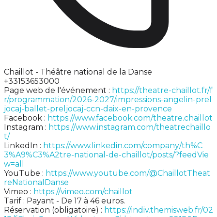
Chaillot - Théâtre national de la Danse
+33153653000
Page web de l'événement :
https://theatre-chaillot.fr/f
r/programmation/2026-2027/impressions-angelin-prel
jocaj-ballet-preljocaj-ccn-daix-en-provence
Facebook :
https://www.facebook.com/theatre.chaillot
Instagram :
https://www.instagram.com/theatrechaillo
t/
LinkedIn :
https://www.linkedin.com/company/th%C
3%A9%C3%A2tre-national-de-chaillot/posts/?feedVie
w=all
YouTube :
https://www.youtube.com/@ChaillotTheat
reNationalDanse
Vimeo :
https://vimeo.com/chaillot
Tarif : Payant - De 17 à 46 euros.
Réservation (obligatoire) :
https://indiv.themisweb.fr/02