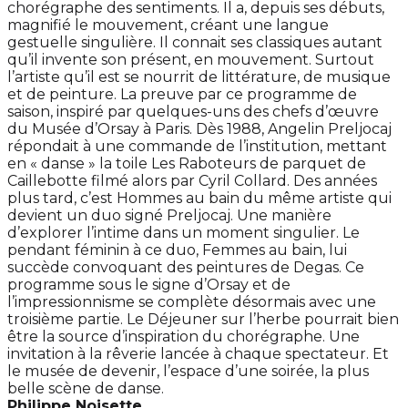
chorégraphe des sentiments. Il a, depuis ses débuts,
magnifié le mouvement, créant une langue
gestuelle singulière. Il connait ses classiques autant
qu’il invente son présent, en mouvement. Surtout
l’artiste qu’il est se nourrit de littérature, de musique
et de peinture. La preuve par ce programme de
saison, inspiré par quelques-uns des chefs d’œuvre
du Musée d’Orsay à Paris. Dès 1988, Angelin Preljocaj
répondait à une commande de l’institution, mettant
en « danse » la toile Les Raboteurs de parquet de
Caillebotte filmé alors par Cyril Collard. Des années
plus tard, c’est Hommes au bain du même artiste qui
devient un duo signé Preljocaj. Une manière
d’explorer l’intime dans un moment singulier. Le
pendant féminin à ce duo, Femmes au bain, lui
succède convoquant des peintures de Degas. Ce
programme sous le signe d’Orsay et de
l’impressionnisme se complète désormais avec une
troisième partie. Le Déjeuner sur l’herbe pourrait bien
être la source d’inspiration du chorégraphe. Une
invitation à la rêverie lancée à chaque spectateur. Et
le musée de devenir, l’espace d’une soirée, la plus
belle scène de danse.
Philippe Noisette