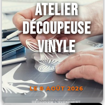
ATELIER
DÉCOUPEUSE
VINYLE
LE 8 AOÛT 2026
Aperçu de la description
DÉCOUVRIR L'ÉVÉNEMENT