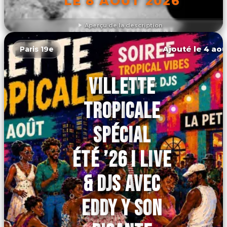
LE 8 AOÛT 2026
Aperçu de la description
DÉCOUVRIR L'ÉVÉNEMENT
Ajouté le 4 aoû
Paris 19e
VILLETTE
TROPICALE
SPÉCIAL
ÉTÉ ’26 I LIVE
& DJS AVEC
EDDY Y SON