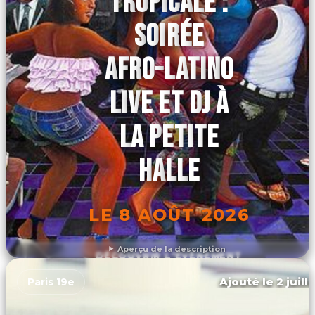
TROPICALE :
SOIRÉE
AFRO-LATINO
LIVE ET DJ À
LA PETITE
HALLE
LE 8 AOÛT 2026
Aperçu de la description
DÉCOUVRIR L'ÉVÉNEMENT
Ajouté le 2 juill
Paris 19e