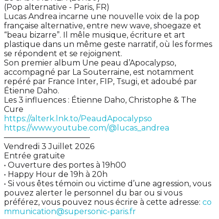
(Pop alternative - Paris, FR)
Lucas Andrea incarne une nouvelle voix de la pop
française alternative, entre new wave, shoegaze et
“beau bizarre”. Il mêle musique, écriture et art
plastique dans un même geste narratif, où les formes
se répondent et se rejoignent.
Son premier album Une peau d’Apocalypso,
accompagné par La Souterraine, est notamment
repéré par France Inter, FIP, Tsugi, et adoubé par
Étienne Daho.
Les 3 influences : Étienne Daho, Christophe & The
Cure
https://alterk.lnk.to/PeaudApocalypso
https://www.youtube.com/@lucas_andrea
———————————
Vendredi 3 Juillet 2026
Entrée gratuite
• Ouverture des portes à 19h00
• Happy Hour de 19h à 20h
• Si vous êtes témoin ou victime d’une agression, vous
pouvez alerter le personnel du bar ou si vous
préférez, vous pouvez nous écrire à cette adresse:
co
mmunication@supersonic-paris.fr