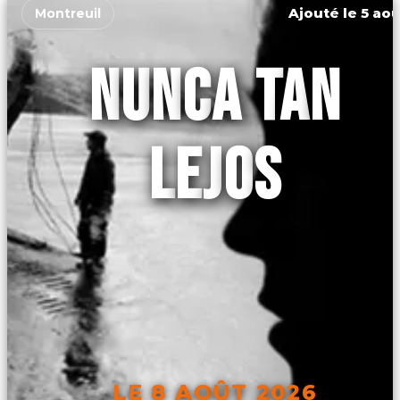
Ajouté le 5 aoû
Montreuil
NUNCA TAN
LEJOS
LE 8 AOÛT 2026