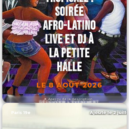
SOIRÉE
AFRO-LATINO
LIVE ET DJ À
LA PETITE
HALLE
LE 8 AOÛT 2026
Aperçu de la description
DÉCOUVRIR L'ÉVÉNEMENT
Ajouté le 2 juill
Paris 19e