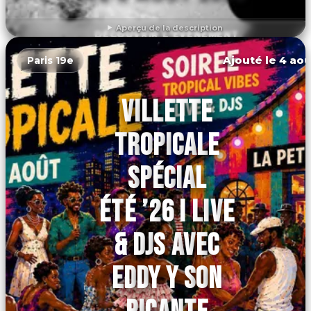
Aperçu de la description
DÉCOUVRIR L'ÉVÉNEMENT
Ajouté le 4 aoû
Paris 19e
VILLETTE
TROPICALE
SPÉCIAL
ÉTÉ ’26 I LIVE
& DJS AVEC
EDDY Y SON