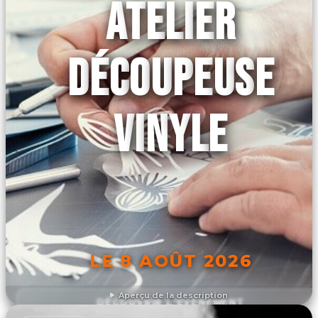
ATELIER
DÉCOUPEUSE
VINYLE
LE 8 AOÛT 2026
Aperçu de la description
DÉCOUVRIR L'ÉVÉNEMENT