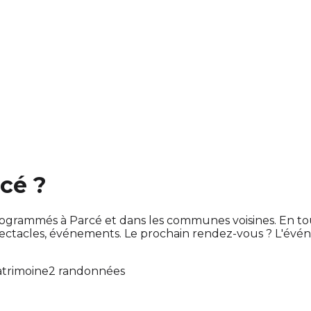
rcé ?
t programmés à Parcé et dans les communes voisines. En
ectacles, événements. Le prochain rendez-vous ? L'év
trimoine
2 randonnées