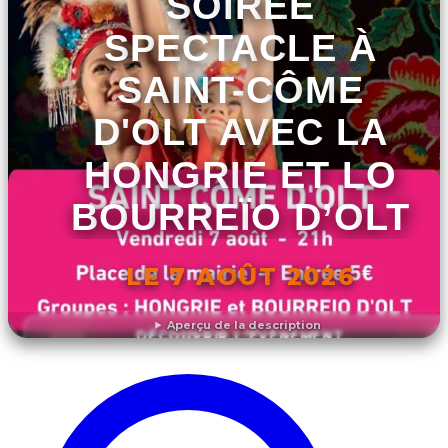
SOIRÉE
SPECTACLE À
SAINT-CÔME
D'OLT AVEC LA
HONGRIE ET LO
BOURREÏO D’OLT
LE 7 AOÛT 2026
Aperçu de la description
DÉCOUVRIR L'ÉVÉNEMENT