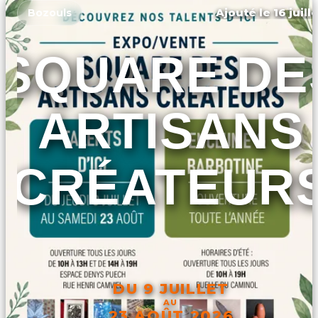
Ajouté le 16 juill
Bozouls
SQUARE DE
ARTISANS
CRÉATEUR
DU 9 JUILLET
AU
23 AOÛT 2026