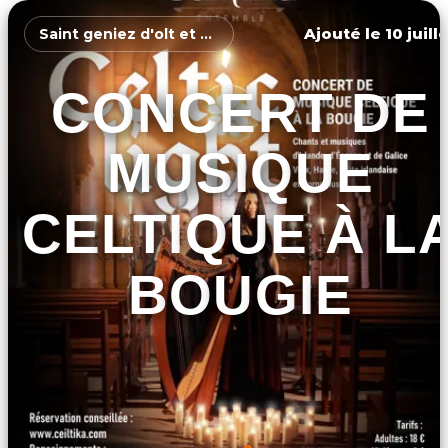
Ajouté le 10 juill
Saint geniez d'olt et d'aubrac
CONCERT DE
MUSIQUE
CELTIQUE À L
BOUGIE