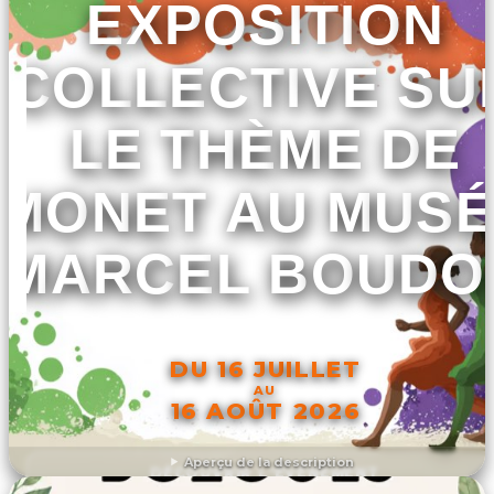
EXPOSITION
COLLECTIVE SU
LE THÈME DE
MONET AU MUSÉ
MARCEL BOUDO
DU 16 JUILLET
AU
16 AOÛT 2026
Aperçu de la description
DÉCOUVRIR L'ÉVÉNEMENT