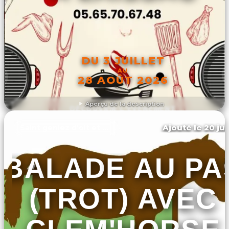
DU 3 JUILLET
AU
28 AOÛT 2026
Aperçu de la description
DÉCOUVRIR L'ÉVÉNEMENT
Ajouté le 20 jui
Saint geniez d'olt et d'aubrac
BALADE AU PA
(TROT) AVEC