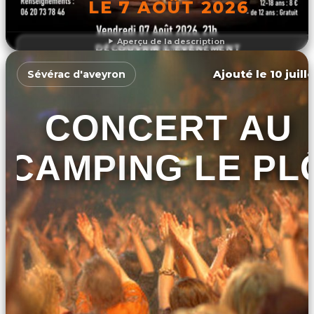
LE 7 AOÛT 2026
Aperçu de la description
DÉCOUVRIR L'ÉVÉNEMENT
Ajouté le 10 juill
Sévérac d'aveyron
CONCERT AU
CAMPING LE PL