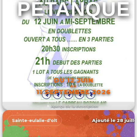
PÉTANQUE
DU 12 JUIN
AU
11 SEPTEMBRE 2026
Aperçu de la description
DÉCOUVRIR L'ÉVÉNEMENT
Ajouté le 28 juill
Sainte-eulalie-d'olt