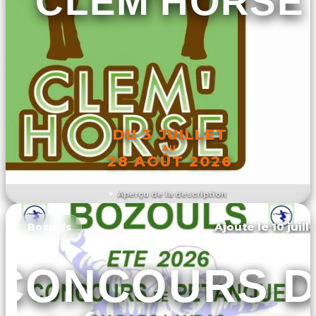
CLEM'HORSE
DU 3 JUILLET
AU
28 AOÛT 2026
Aperçu de la description
DÉCOUVRIR L'ÉVÉNEMENT
Ajouté le 10 juill
Bozouls
CONCOURS D