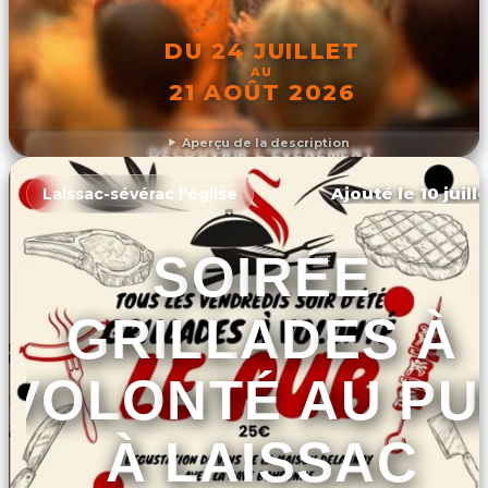
DU 24 JUILLET
AU
21 AOÛT 2026
Aperçu de la description
DÉCOUVRIR L'ÉVÉNEMENT
Ajouté le 10 juill
Laissac-sévérac l'église
SOIRÉE
GRILLADES À
VOLONTÉ AU PU
À LAISSAC