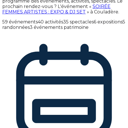
programme des événements, activités, spectacles. Le
prochain rendez-vous ? L'événement «
SOIRÉE
FEMMES ARTISTES : EXPO & DJ SET
» à Couladère.
59 événements
40 activités
35 spectacles
6 expositions
5
randonnées
3 événements patrimoine