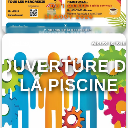
DU 1 AOÛT
AU
31 AOÛT 2026
Aperçu de la description
DÉCOUVRIR L'ÉVÉNEMENT
Ajouté le 16 ju
Cazères
OUVERTURE D
LA PISCINE