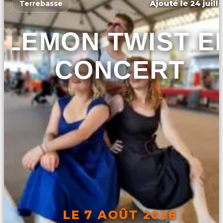
Ajouté le 24 juill
Terrebasse
LEMON TWIST E
CONCERT
LE 7 AOÛT 2026