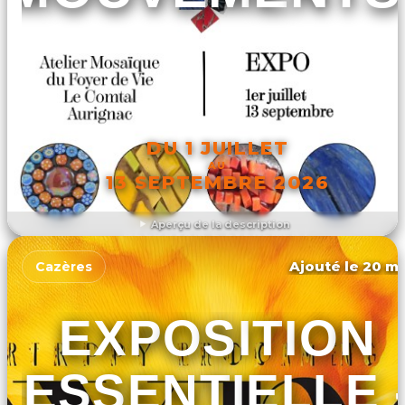
DU 1 JUILLET
AU
13 SEPTEMBRE 2026
Aperçu de la description
DÉCOUVRIR L'ÉVÉNEMENT
Ajouté le 20 ma
Cazères
EXPOSITION
ESSENTIELLE 