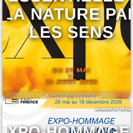
LA NATURE PA
LES SENS
DU 27 MAI
AU
22 AOÛT 2026
Aperçu de la description
DÉCOUVRIR L'ÉVÉNEMENT
Ajouté le 19 ju
Martres-tolosane
EXPO-HOMMAGE