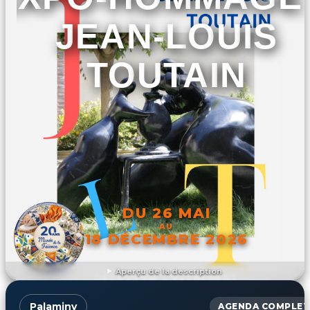
JEAN-LOUIS
TOUTAIN
DU 26 MAI
AU
18 DÉCEMBRE 2026
Aperçu de la description
DÉCOUVRIR L'ÉVÉNEMENT
Palaminy
AGENDA COMPLET