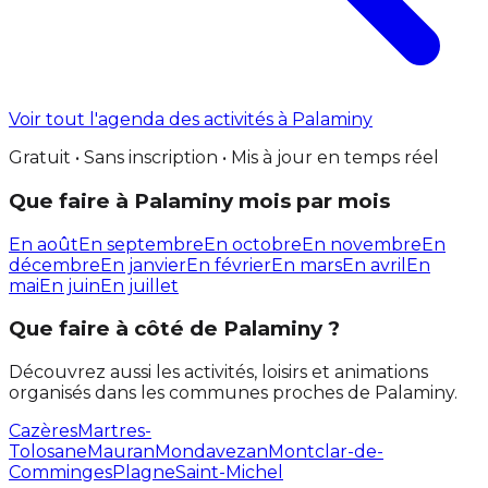
Voir tout l'agenda des activités à Palaminy
Gratuit • Sans inscription • Mis à jour en temps réel
Que faire à Palaminy mois par mois
En août
En septembre
En octobre
En novembre
En
décembre
En janvier
En février
En mars
En avril
En
mai
En juin
En juillet
Que faire à côté de Palaminy ?
Découvrez aussi les activités, loisirs et animations
organisés dans les communes proches de Palaminy.
Cazères
Martres-
Tolosane
Mauran
Mondavezan
Montclar-de-
Comminges
Plagne
Saint-Michel