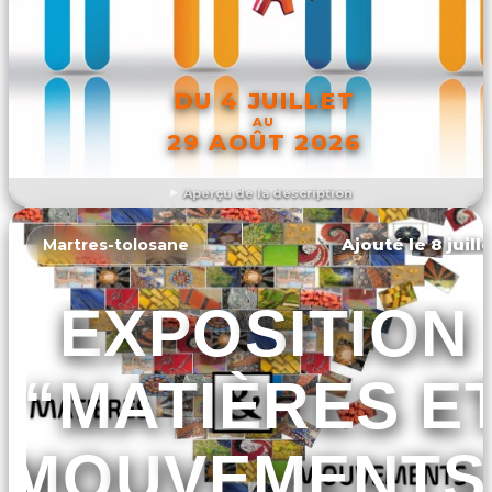
DU 4 JUILLET
AU
29 AOÛT 2026
Aperçu de la description
DÉCOUVRIR L'ÉVÉNEMENT
Ajouté le 8 juill
Martres-tolosane
EXPOSITION
“MATIÈRES E
MOUVEMENTS