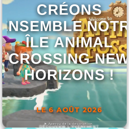
CRÉONS
ENSEMBLE NOT
ÎLE ANIMAL
CROSSING NE
HORIZONS !
LE 6 AOÛT 2026
Aperçu de la description
DÉCOUVRIR L'ÉVÉNEMENT