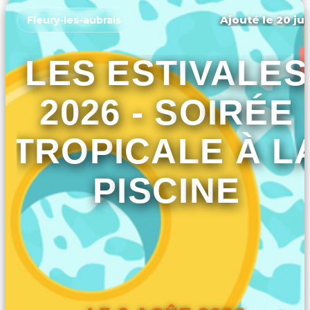
Ajouté le 20 jui
Fleury-les-aubrais
LES ESTIVALES
2026 - SOIRÉE
TROPICALE À L
PISCINE