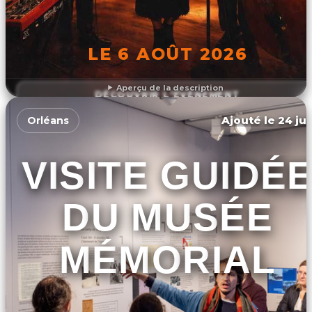
LE 6 AOÛT 2026
Aperçu de la description
DÉCOUVRIR L'ÉVÉNEMENT
Ajouté le 24 jui
Orléans
VISITE GUIDÉ
DU MUSÉE
MÉMORIAL