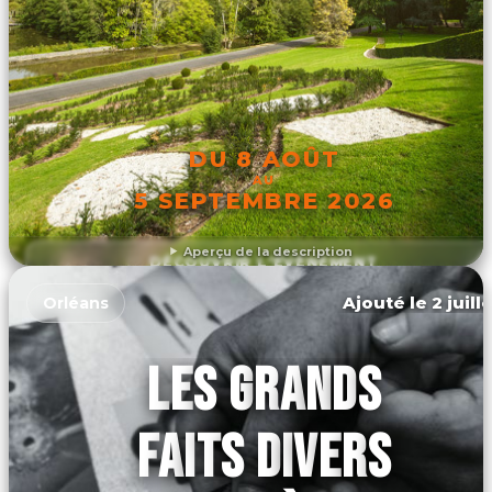
DU 8 AOÛT
AU
5 SEPTEMBRE 2026
Aperçu de la description
DÉCOUVRIR L'ÉVÉNEMENT
Ajouté le 2 juill
Orléans
LES GRANDS
FAITS DIVERS