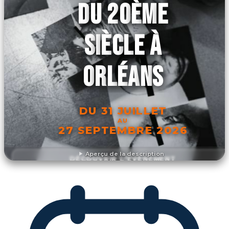
DU 20ÈME
SIÈCLE À
ORLÉANS
DU 31 JUILLET
AU
27 SEPTEMBRE 2026
Aperçu de la description
DÉCOUVRIR L'ÉVÉNEMENT