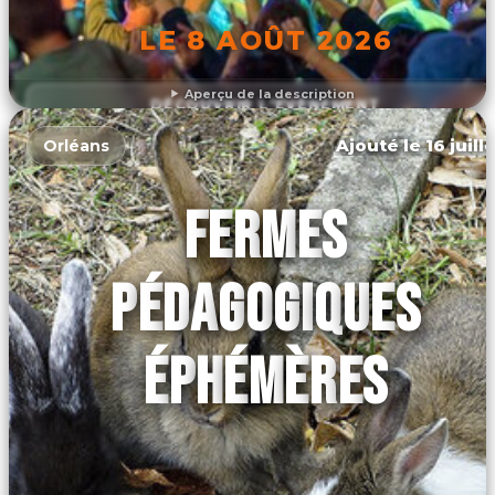
LE 8 AOÛT 2026
Aperçu de la description
DÉCOUVRIR L'ÉVÉNEMENT
Ajouté le 16 juill
Orléans
FERMES
PÉDAGOGIQUES
ÉPHÉMÈRES