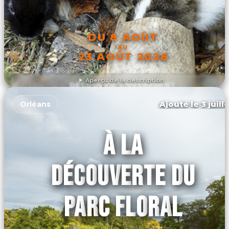
DU 8 AOÛT
AU
23 AOÛT 2026
Aperçu de la description
DÉCOUVRIR L'ÉVÉNEMENT
Ajouté le 3 juill
Orléans
À LA
DÉCOUVERTE DU
PARC FLORAL