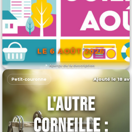
LE 6 AOÛT 2026
Aperçu de la description
DÉCOUVRIR L'ÉVÉNEMENT
Ajouté le 18 avr
Petit-couronne
L'AUTRE
CORNEILLE :