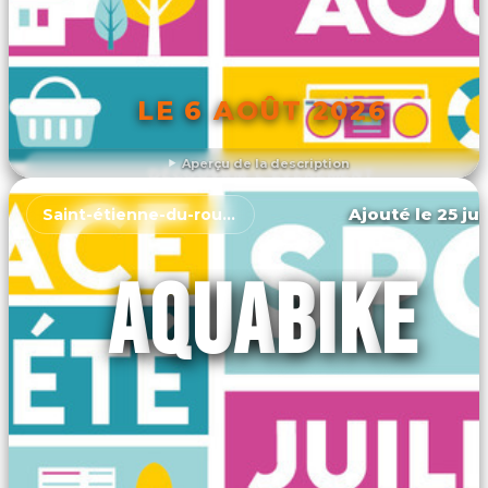
LE 6 AOÛT 2026
Aperçu de la description
DÉCOUVRIR L'ÉVÉNEMENT
Ajouté le 25 jui
Saint-étienne-du-rouvray
AQUABIKE