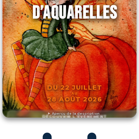
D’AQUARELLES
DU 22 JUILLET
AU
28 AOÛT 2026
Aperçu de la description
DÉCOUVRIR L'ÉVÉNEMENT