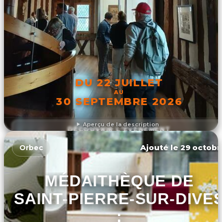
DU 22 JUILLET
AU
30 SEPTEMBRE 2026
Aperçu de la description
DÉCOUVRIR L'ÉVÉNEMENT
Ajouté le 29 octobr
Orbec
MÉDAITHÈQUE DE
SAINT-PIERRE-SUR-DIVE
: