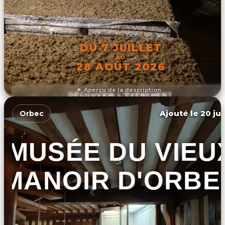
DU 7 JUILLET
AU
28 AOÛT 2026
Aperçu de la description
DÉCOUVRIR L'ÉVÉNEMENT
Ajouté le 20 jui
Orbec
MUSÉE DU VIEU
MANOIR D'ORBE