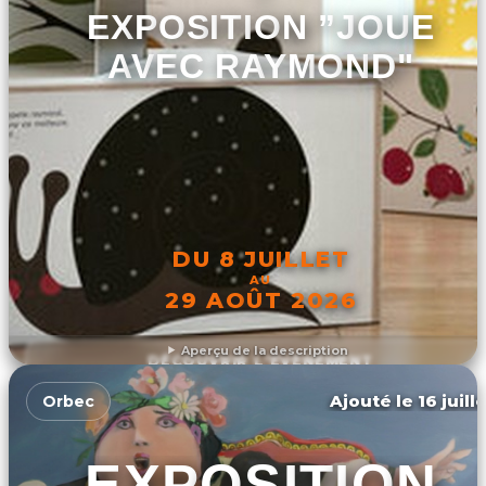
EXPOSITION ”JOUE
AVEC RAYMOND"
DU 8 JUILLET
AU
29 AOÛT 2026
Aperçu de la description
DÉCOUVRIR L'ÉVÉNEMENT
Ajouté le 16 juill
Orbec
EXPOSITION