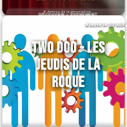
Aperçu de la description
DÉCOUVRIR L'ÉVÉNEMENT
Ajouté le 20 juill
Fontanès
TWO DOO - LES
JEUDIS DE LA
ROQUE