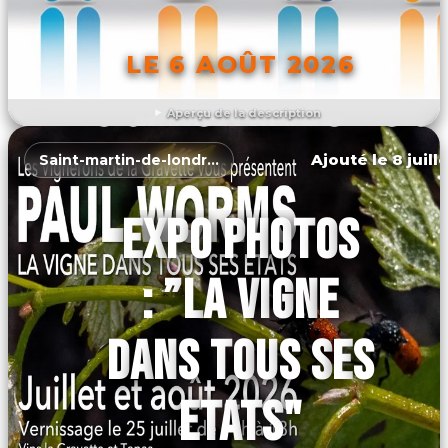
LE 6 AOÛT 2026
Aperçu de la description
DÉCOUVRIR L'ÉVÉNEMENT
Ajouté le 8 juill
Saint-martin-de-londres
EXPO PHOTOS
: ”LA VIGNE
DANS TOUS SES
ETATS"