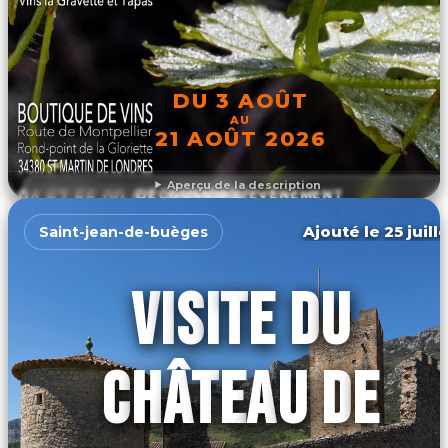
DU 3 AOÛT
AU
21 AOÛT 2026
Aperçu de la description
DÉCOUVRIR L'ÉVÉNEMENT
Ajouté le 25 juill
Saint-jean-de-buèges
VISITE DU
CHÂTEAU DE