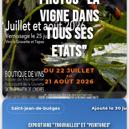
VIGNE DANS
TOUS SES
ETATS"
DU 22 JUILLET
AU
21 AOÛT 2026
Aperçu de la description
DÉCOUVRIR L'ÉVÉNEMENT
Ajouté le 30 jui
Saint-jean-de-buèges
EXPOSITIONS ”TROUVAILLES" ET ”PEINTURES"