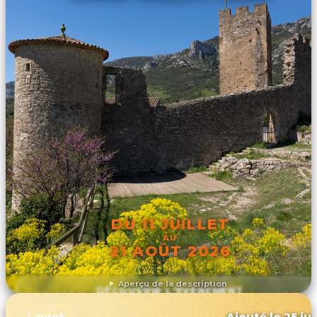
DU 11 JUILLET
AU
21 AOÛT 2026
Aperçu de la description
DÉCOUVRIR L'ÉVÉNEMENT
Ajouté le 25 jui
Lauret