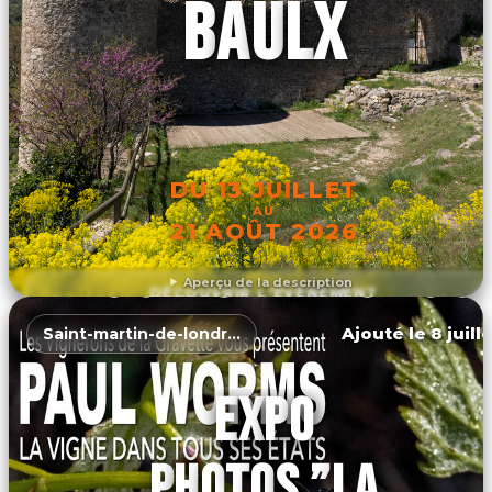
BAULX
DU 13 JUILLET
AU
21 AOÛT 2026
Aperçu de la description
DÉCOUVRIR L'ÉVÉNEMENT
Ajouté le 8 juill
Saint-martin-de-londres
EXPO
PHOTOS ”LA