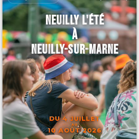
NEUILLY L'ÉTÉ
À
NEUILLY-SUR-MARNE
DU 4 JUILLET
AU
10 AOÛT 2026