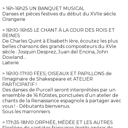
> 16h-16h25 UN BANQUET MUSICAL
Danses et pièces festives du début du XVIIe siècle.
Orangerie
> 16h10-16h55 LE CHANT À LA COUR DES ROIS ET
REINES
De Charles Quint à Elisabeth Ière, écoutez les plus
belles chansons des grands compositeurs du XVIe
siècle : Josquin Desprez, Juan del Encina, John
Dowland…
Laiterie
> 16h10-17h10 FÉES, OISEAUX ET PAPILLONS de
l’imaginaire de Shakespeare et ATELIER
PARTICIPATIF !
Des danses de Purcell seront interprétées par un
ensemble de 16 flûtistes, ponctuées d’un atelier de
chants de la Renaissance espagnole à partager avec
vous ! - Débutants bienvenus.
Sous les marronniers
> 17h35-18h10 ORPHÉE, MÉDÉE ET LES AUTRES
Florilège de cantates françaises (petits opéras de