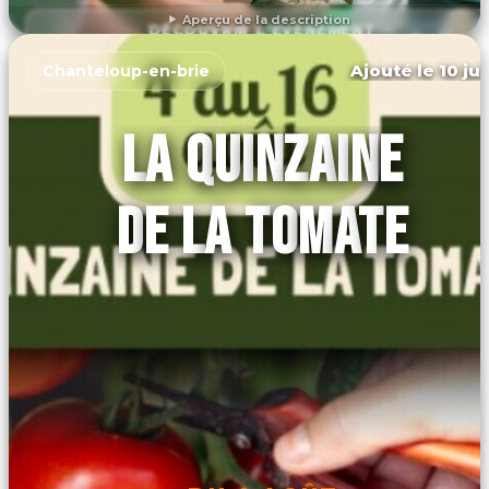
Aperçu de la description
DÉCOUVRIR L'ÉVÉNEMENT
Ajouté le 10 ju
Chanteloup-en-brie
LA QUINZAINE
DE LA TOMATE