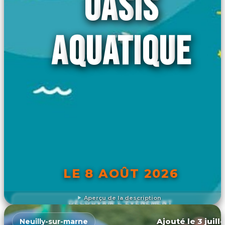
OASIS
AQUATIQUE
LE 8 AOÛT 2026
Aperçu de la description
DÉCOUVRIR L'ÉVÉNEMENT
Ajouté le 3 juill
Neuilly-sur-marne