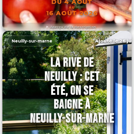
DU 4 AOÛT
AU
16 AOÛT 2026
Aperçu de la description
DÉCOUVRIR L'ÉVÉNEMENT
Ajouté le 26 jui
Neuilly-sur-marne
LA RIVE DE
NEUILLY : CET
ÉTÉ, ON SE
BAIGNE À
NEUILLY-SUR-MARNE