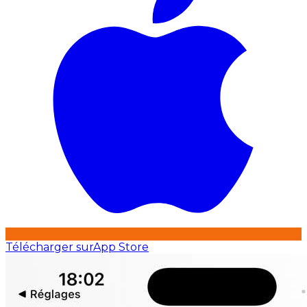
Télécharger sur
App Store