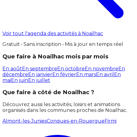
Voir tout l'agenda des activités à Noailhac
Gratuit • Sans inscription • Mis à jour en temps réel
Que faire à Noailhac mois par mois
En août
En septembre
En octobre
En novembre
En
décembre
En janvier
En février
En mars
En avril
En
mai
En juin
En juillet
Que faire à côté de Noailhac ?
Découvrez aussi les activités, loisirs et animations
organisés dans les communes proches de Noailhac.
Almont-les-Junies
Conques-en-Rouergue
Firmi