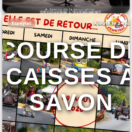
Aperçu de la description
DÉCOUVRIR L'ÉVÉNEMENT
Ajouté le 24 jui
Espeyrac
COURSE D
CAISSES 
SAVON