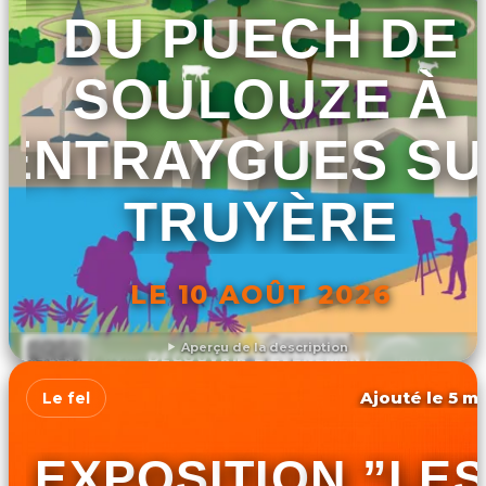
DU PUECH DE
SOULOUZE À
ENTRAYGUES S
TRUYÈRE
LE 10 AOÛT 2026
Aperçu de la description
DÉCOUVRIR L'ÉVÉNEMENT
Ajouté le 5 ma
Le fel
EXPOSITION ”LES