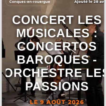
Ajouté le 28 avr
Conques-en-rouergue
CONCERT LES
MUSICALES :
CONCERTOS
BAROQUES -
ORCHESTRE LE
PASSIONS
LE 9 AOÛT 2026