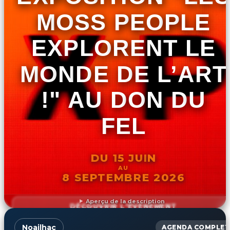
MOSS PEOPLE
EXPLORENT LE
MONDE DE L’ART
!" AU DON DU
FEL
DU 15 JUIN
AU
8 SEPTEMBRE 2026
Aperçu de la description
DÉCOUVRIR L'ÉVÉNEMENT
Noailhac
AGENDA COMPLET