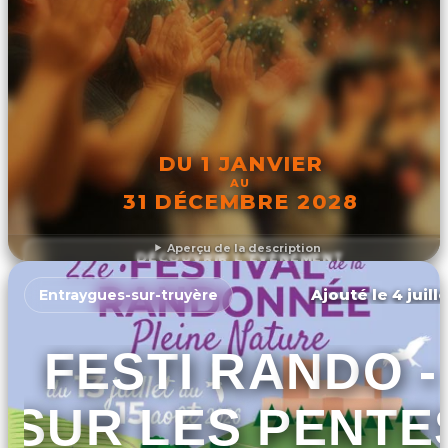
DU 1 JANVIER
AU
31 DÉCEMBRE 2028
Aperçu de la description
DÉCOUVRIR L'ÉVÉNEMENT
Ajouté le 4 juill
Entraygues-sur-truyère
FESTI RANDO -
SUR LES PENTE