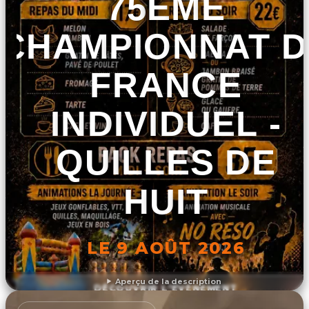
75ÈME
CHAMPIONNAT D
FRANCE
INDIVIDUEL -
QUILLES DE
HUIT
LE 9 AOÛT 2026
Aperçu de la description
DÉCOUVRIR L'ÉVÉNEMENT