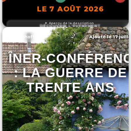
LE 7 AOÛT 2026
Aperçu de la description
DÉCOUVRIR L'ÉVÉNEMENT
Ajouté le 17 juill
Uttenhoffen
DÎNER-CONFÉREN
: LA GUERRE DE
TRENTE ANS