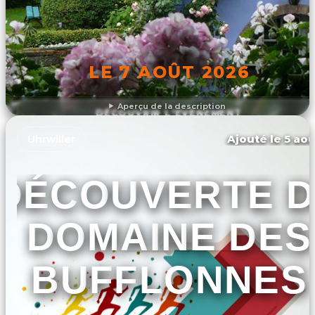
LE 7 AOÛT 2026
Aperçu de la description
DÉCOUVRIR L'ÉVÉNEMENT
Ajouté le 5 aoû
Uhrwiller
DÉCOUVERTE 
DOMAINE DES
BUFFLONNES