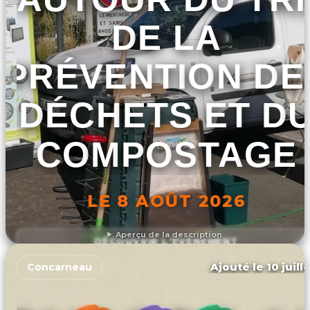
DE LA
PRÉVENTION DE
DÉCHETS ET D
COMPOSTAGE
LE 8 AOÛT 2026
Aperçu de la description
DÉCOUVRIR L'ÉVÉNEMENT
Ajouté le 10 juill
Concarneau