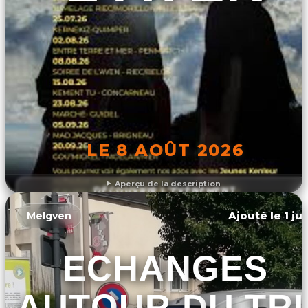
LE 8 AOÛT 2026
Aperçu de la description
DÉCOUVRIR L'ÉVÉNEMENT
Ajouté le 1 ju
Melgven
ECHANGES
AUTOUR DU TRI