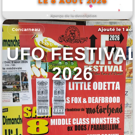
LE 8 AOÛT 2026
Aperçu de la description
DÉCOUVRIR L'ÉVÉNEMENT
Ajouté le 1 aoû
Concarneau
UFO FESTIVA
2026