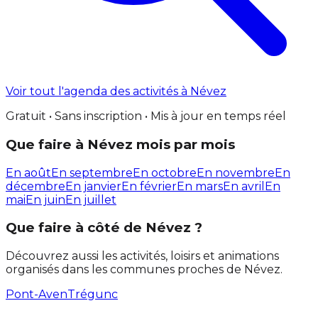
Voir tout l'agenda des activités à Névez
Gratuit • Sans inscription • Mis à jour en temps réel
Que faire à Névez mois par mois
En août
En septembre
En octobre
En novembre
En
décembre
En janvier
En février
En mars
En avril
En
mai
En juin
En juillet
Que faire à côté de Névez ?
Découvrez aussi les activités, loisirs et animations
organisés dans les communes proches de Névez.
Pont-Aven
Trégunc