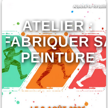
Ajouté le 10 juill
Moëlan-sur-mer
ATELIER :
FABRIQUER S
PEINTURE