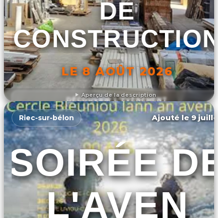
DE
CONSTRUCTIO
LE 8 AOÛT 2026
Aperçu de la description
DÉCOUVRIR L'ÉVÉNEMENT
Ajouté le 9 juill
Riec-sur-bélon
SOIRÉE D
L'AVEN