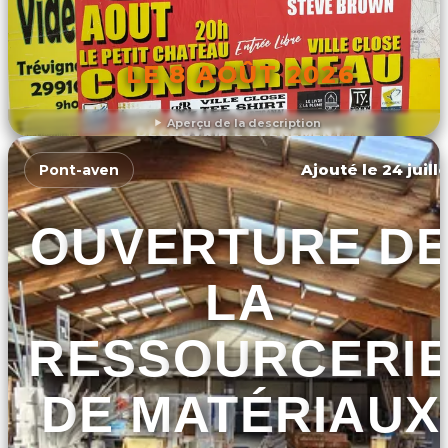
LE 8 AOÛT 2026
Aperçu de la description
DÉCOUVRIR L'ÉVÉNEMENT
Ajouté le 24 juill
Pont-aven
OUVERTURE D
LA
RESSOURCERI
DE MATÉRIAUX