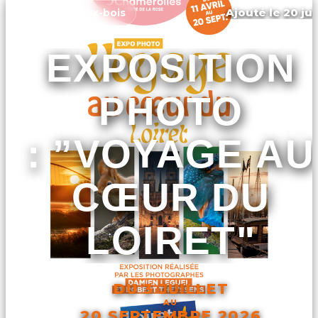
Ajouté le 20 jui
Chilleurs-aux-bois
EXPOSITION
PHOTO
: ”VOYAGE AU
CŒUR DU
LOIRET"
DU 3 JUILLET
AU
20 SEPTEMBRE 2026