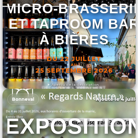
MICRO-BRASSERI
ET TAPROOM BA
À BIÈRES
DU 22 JUILLET
AU
25 SEPTEMBRE 2026
Aperçu de la description
DÉCOUVRIR L'ÉVÉNEMENT
Ajouté le 4 juill
Bonneval
EXPOSITIO