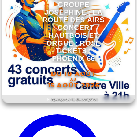
GROUPE
JOSEPHINE ; LA
ROUTE DES AIRS
; CONCERT
HAUTBOIS ET
ORGUE ; ROSE
TICKETS ;
PHOENIX 66
DU 10 AOÛT
AU
15 AOÛT 2026
Aperçu de la description
DÉCOUVRIR L'ÉVÉNEMENT