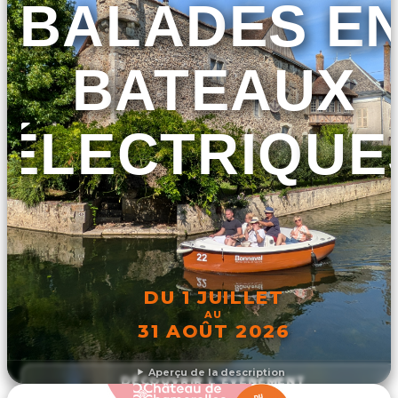
BALADES E
BATEAUX
ÉLECTRIQUE
DU 1 JUILLET
AU
31 AOÛT 2026
Aperçu de la description
DÉCOUVRIR L'ÉVÉNEMENT