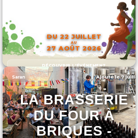
DU 22 JUILLET
AU
27 AOÛT 2026
DÉCOUVRIR L'ÉVÉNEMENT
Ajouté le 7 juill
Saran
LA BRASSERIE
DU FOUR À
BRIQUES -