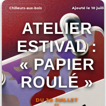
Ajouté le 10 juill
Chilleurs-aux-bois
ATELIER
ESTIVAL :
« PAPIER
ROULÉ »
DU 30 JUILLET
AU