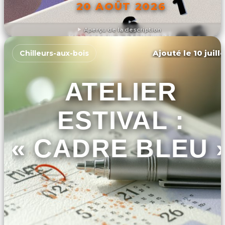
20 AOÛT 2026
Aperçu de la description
DÉCOUVRIR L'ÉVÉNEMENT
Ajouté le 10 juill
Chilleurs-aux-bois
ATELIER
ESTIVAL :
« CADRE BLEU 