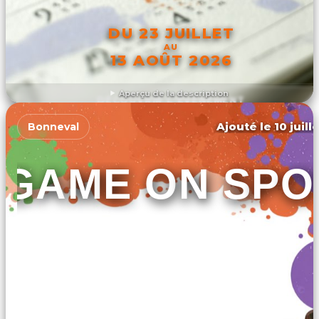
DU 23 JUILLET
AU
13 AOÛT 2026
Aperçu de la description
DÉCOUVRIR L'ÉVÉNEMENT
Ajouté le 10 juill
Bonneval
GAME ON SPO