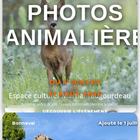
PHOTOS
ANIMALIÈR
DU 4 JUILLET
AU
31 AOÛT 2026
DÉCOUVRIR L'ÉVÉNEMENT
Ajouté le 1 juill
Bonneval