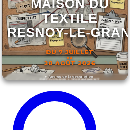
MAISON DU
TEXTILE
FRESNOY-LE-GRA
DU 7 JUILLET
AU
28 AOÛT 2026
Aperçu de la description
DÉCOUVRIR L'ÉVÉNEMENT