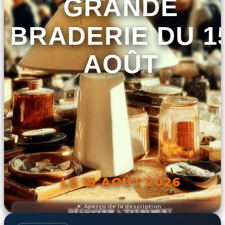
GRANDE
BRADERIE DU 1
AOÛT
LE 15 AOÛT 2026
Aperçu de la description
DÉCOUVRIR L'ÉVÉNEMENT