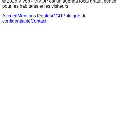
© 2026 Vivop • VIVOP est un agenda local gratuit pensé
pour les habitants et les visiteurs.
Accueil
Mentions légales
CGU
Politique de
confidentialité
Contact