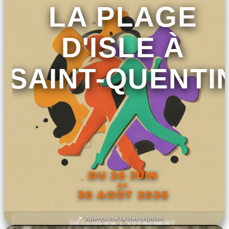
LA PLAGE
D'ISLE À
SAINT-QUENTI
DU 26 JUIN
AU
30 AOÛT 2026
Aperçu de la description
DÉCOUVRIR L'ÉVÉNEMENT