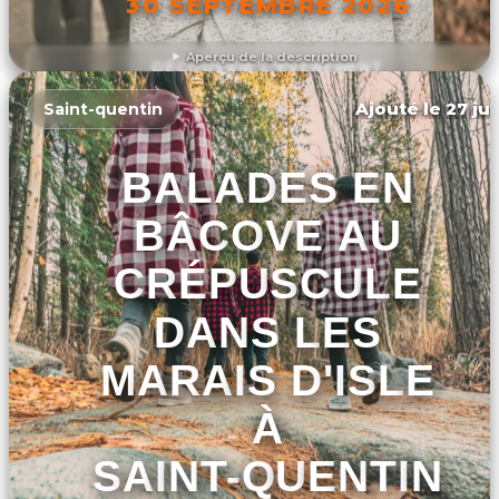
30 SEPTEMBRE 2026
Aperçu de la description
DÉCOUVRIR L'ÉVÉNEMENT
Ajouté le 27 jui
Saint-quentin
BALADES EN
BÂCOVE AU
CRÉPUSCULE
DANS LES
MARAIS D'ISLE
À
SAINT-QUENTIN