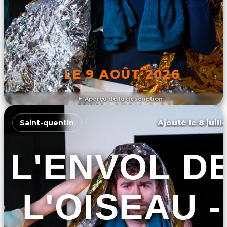
LE 9 AOÛT 2026
Aperçu de la description
DÉCOUVRIR L'ÉVÉNEMENT
Ajouté le 8 juill
Saint-quentin
L'ENVOL D
L'OISEAU -