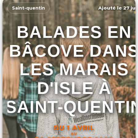
Ajouté le 27 jui
Saint-quentin
BALADES EN
BÂCOVE DAN
LES MARAIS
D'ISLE À
SAINT-QUENTI
DU 1 AVRIL
AU