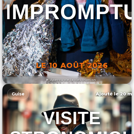
IMPROMPT
LE 10 AOÛT 2026
Aperçu de la description
DÉCOUVRIR L'ÉVÉNEMENT
Ajouté le 20 ma
Guise
VISITE