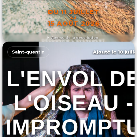
DU 11 JUILLET
AU
15 AOÛT 2026
Aperçu de la description
DÉCOUVRIR L'ÉVÉNEMENT
Ajouté le 10 juill
Saint-quentin
L'ENVOL D
L'OISEAU -
IMPROMPT