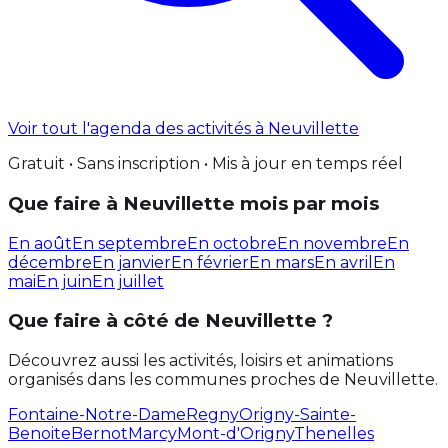
Voir tout l'agenda des activités à Neuvillette
Gratuit • Sans inscription • Mis à jour en temps réel
Que faire à Neuvillette mois par mois
En août
En septembre
En octobre
En novembre
En
décembre
En janvier
En février
En mars
En avril
En
mai
En juin
En juillet
Que faire à côté de Neuvillette ?
Découvrez aussi les activités, loisirs et animations
organisés dans les communes proches de Neuvillette.
Fontaine-Notre-Dame
Regny
Origny-Sainte-
Benoite
Bernot
Marcy
Mont-d'Origny
Thenelles