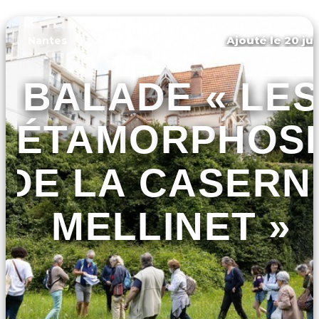
Ajouté le 20 jui
Nantes
BALADE « LES
MÉTAMORPHOS
DE LA CASERN
MELLINET »