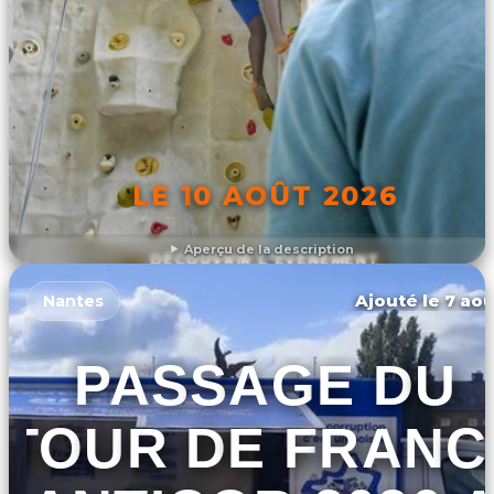
LE 10 AOÛT 2026
Aperçu de la description
DÉCOUVRIR L'ÉVÉNEMENT
Ajouté le 7 aoû
Nantes
PASSAGE DU
TOUR DE FRANC