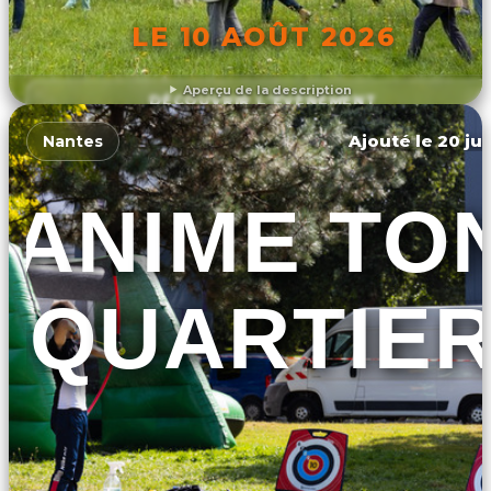
LE 10 AOÛT 2026
Aperçu de la description
DÉCOUVRIR L'ÉVÉNEMENT
Ajouté le 20 jui
Nantes
ANIME TO
QUARTIE