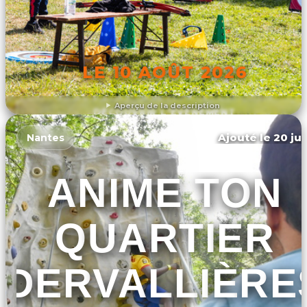
LE 10 AOÛT 2026
Aperçu de la description
DÉCOUVRIR L'ÉVÉNEMENT
Ajouté le 20 jui
Nantes
ANIME TON
QUARTIER
DERVALLIÈRE