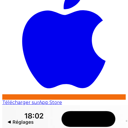
Télécharger sur
App Store