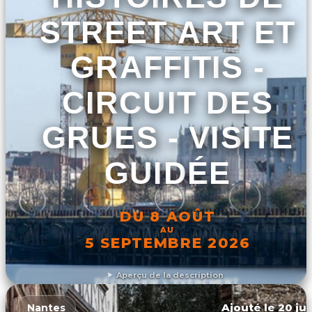
STREET ART ET
GRAFFITIS -
CIRCUIT DES
GRUES - VISITE
GUIDÉE
DU 8 AOÛT
AU
5 SEPTEMBRE 2026
Aperçu de la description
DÉCOUVRIR L'ÉVÉNEMENT
Ajouté le 20 jui
Nantes