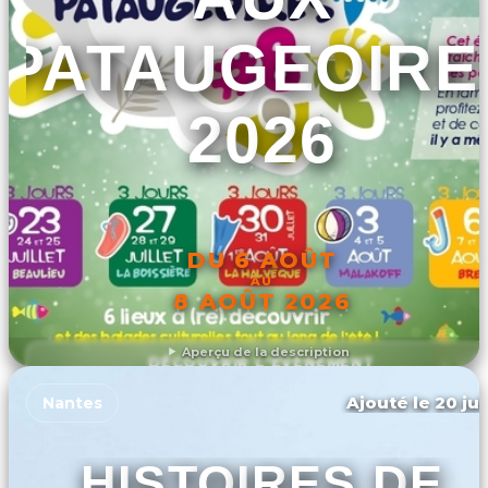
PATAUGEOIRE
2026
DU 6 AOÛT
AU
8 AOÛT 2026
Aperçu de la description
DÉCOUVRIR L'ÉVÉNEMENT
Ajouté le 20 jui
Nantes
HISTOIRES DE