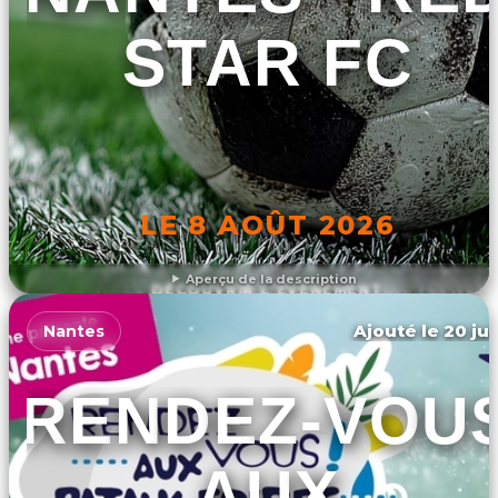
STAR FC
LE 8 AOÛT 2026
Aperçu de la description
DÉCOUVRIR L'ÉVÉNEMENT
Ajouté le 20 jui
Nantes
RENDEZ-VOU
AUX