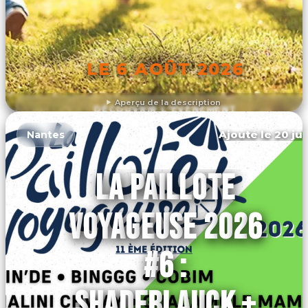
LE 6 AOÛT 2026
Aperçu de la description
DÉCOUVRIR L'ÉVÉNEMENT
Ajouté le 20 jui
Nantes
LA PAILLOTE
VOYAGEUSE 2026
#6 :
SHADEBLAUCK +