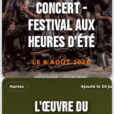
CONCERT -
FESTIVAL AUX
HEURES D’ÉTÉ
LE 6 AOÛT 2026
Aperçu de la description
DÉCOUVRIR L'ÉVÉNEMENT
Ajouté le 20 jui
Nantes
L'ŒUVRE DU