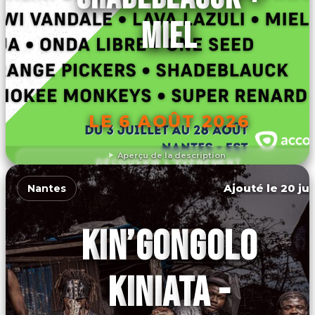
MIEL
LE 6 AOÛT 2026
Aperçu de la description
DÉCOUVRIR L'ÉVÉNEMENT
Ajouté le 20 jui
Nantes
KIN’GONGOLO
KINIATA -