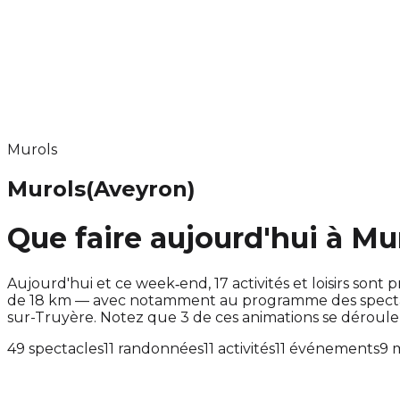
Murols
Murols
(Aveyron)
Que faire aujourd'hui à Mu
Aujourd'hui et ce week‑end, 17 activités et loisirs s
de 18 km — avec notamment au programme des spectacl
sur-Truyère. Notez que 3 de ces animations se dérou
49 spectacles
11 randonnées
11 activités
11 événements
9 