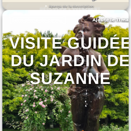
Aperçu de la description
DÉCOUVRIR L'ÉVÉNEMENT
Ajouté le 11 mar
Saint-pierre-de-cormeilles
VISITE GUIDÉ
DU JARDIN DE
SUZANNE