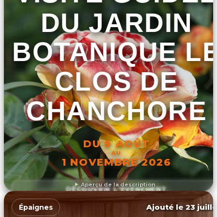
DU JARDIN
BOTANIQUE L
CLOS DE
CHANCHORE
DU 9 AOÛT
AU
1 NOVEMBRE 2026
Aperçu de la description
DÉCOUVRIR L'ÉVÉNEMENT
Ajouté le 23 juill
Épaignes