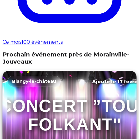
Ce mois
100 événements
Prochain événement près de Morainville-
Jouveaux
Ajouté le 17 févri
Blangy-le-château
CONCERT ”TOU
FOLKANT"