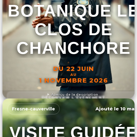
BOTANIQUE L
CLOS DE
CHANCHORE
DU 22 JUIN
AU
1 NOVEMBRE 2026
Aperçu de la description
DÉCOUVRIR L'ÉVÉNEMENT
Ajouté le 10 mar
Fresne-cauverville
VISITE GUIDÉ