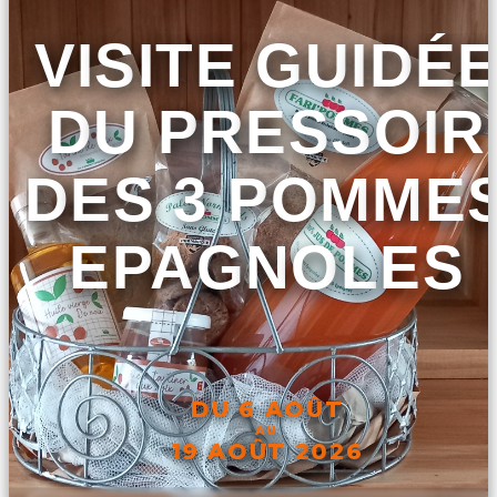
VISITE GUIDÉ
DU PRESSOIR
DES 3 POMME
EPAGNOLES
DU 6 AOÛT
AU
19 AOÛT 2026