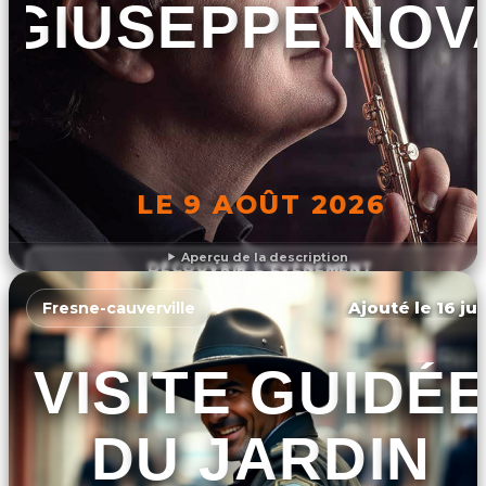
GIUSEPPE NOV
LE 9 AOÛT 2026
Aperçu de la description
DÉCOUVRIR L'ÉVÉNEMENT
Ajouté le 16 ju
Fresne-cauverville
VISITE GUIDÉ
DU JARDIN