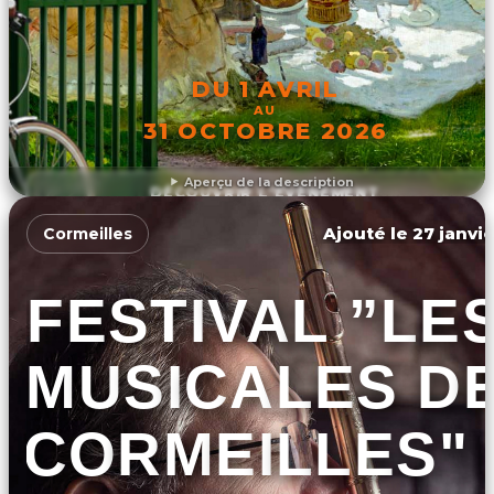
DU 1 AVRIL
AU
31 OCTOBRE 2026
Aperçu de la description
DÉCOUVRIR L'ÉVÉNEMENT
Ajouté le 27 janvie
Cormeilles
FESTIVAL ”LE
MUSICALES D
CORMEILLES" 