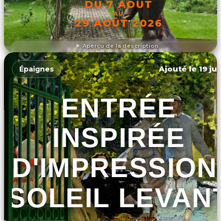
DU 7 AOÛT
AU
29 AOÛT 2026
Aperçu de la description
DÉCOUVRIR L'ÉVÉNEMENT
Ajouté le 19 ju
Épaignes
ENTRÉE
INSPIRÉE
D'IMPRESSION
SOLEIL LEVAN