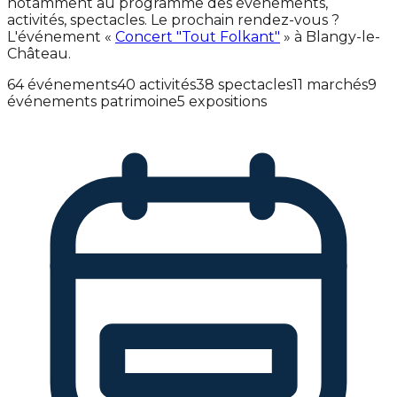
notamment au programme des événements,
activités, spectacles. Le prochain rendez-vous ?
L'événement «
Concert "Tout Folkant"
» à Blangy-le-
Château.
64 événements
40 activités
38 spectacles
11 marchés
9
événements patrimoine
5 expositions