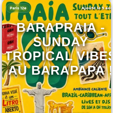
Ajouté le 5 aoû
Paris 12e
BARAPRAIA -
SUNDAY
TROPICAL VIBE
AU BARAPAPA 