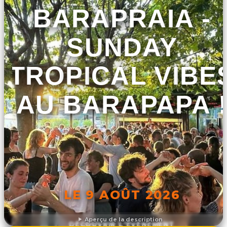
BARAPRAIA -
SUNDAY
TROPICAL VIBE
AU BARAPAPA 
LE 9 AOÛT 2026
Aperçu de la description
DÉCOUVRIR L'ÉVÉNEMENT