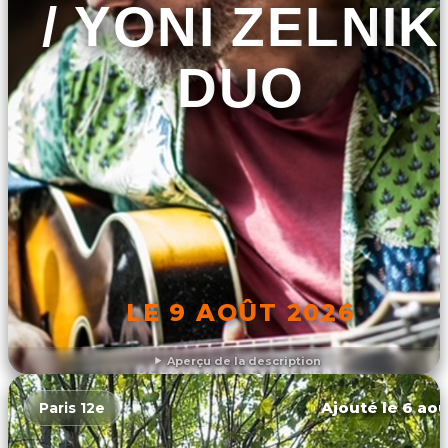
/ YONI ZELNIK
DUO
LE 9 AOÛT 2026
Aperçu de la description
DÉCOUVRIR L'ÉVÉNEMENT
Ajouté le 6 aoû
Paris 12e