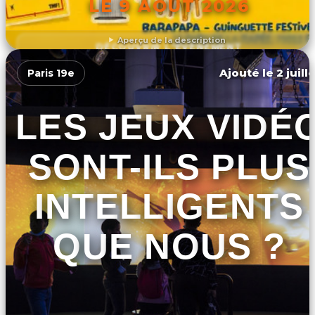
LE 9 AOÛT 2026
Aperçu de la description
DÉCOUVRIR L'ÉVÉNEMENT
Ajouté le 2 juill
Paris 19e
LES JEUX VIDÉ
SONT-ILS PLUS
INTELLIGENTS
QUE NOUS ?