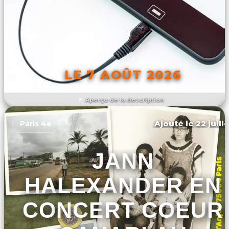
LE 7 AOÛT 2026
Aperçu de la description
DÉCOUVRIR L'ÉVÉNEMENT
Ajouté le 22 juill
Paris 4e
JANN
HALEXANDER EN
CONCERT COEUR