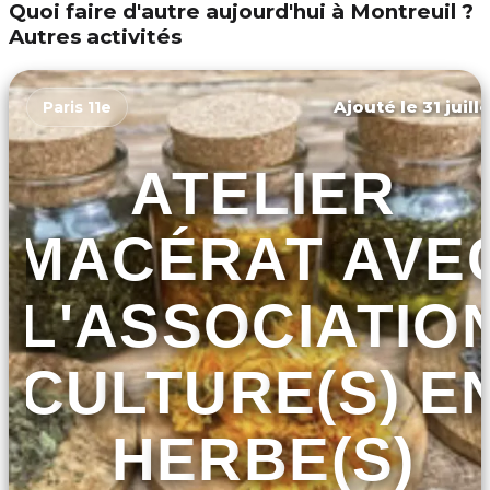
Quoi faire d'autre aujourd'hui à Montreuil ?
Autres activités
Ajouté le 31 juill
Paris 11e
ATELIER
MACÉRAT AVE
L'ASSOCIATIO
CULTURE(S) E
HERBE(S)