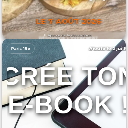
LE 7 AOÛT 2026
Aperçu de la description
DÉCOUVRIR L'ÉVÉNEMENT
Ajouté le 2 juill
Paris 19e
CRÉE TO
E-BOOK 