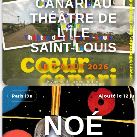
CANARI AU
THÉÂTRE DE
L'ÎLE
SAINT-LOUIS
LE 7 AOÛT 2026
Aperçu de la description
DÉCOUVRIR L'ÉVÉNEMENT
Ajouté le 12 ju
Paris 19e
NOÉ