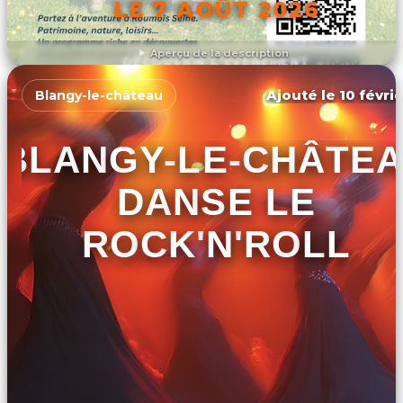
LE 7 AOÛT 2026
Aperçu de la description
DÉCOUVRIR L'ÉVÉNEMENT
Ajouté le 10 févrie
Blangy-le-château
BLANGY-LE-CHÂTE
DANSE LE
ROCK'N'ROLL