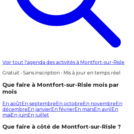
Voir tout l'agenda des activités à Montfort-sur-Risle
Gratuit • Sans inscription • Mis à jour en temps réel
Que faire à Montfort-sur-Risle mois par
mois
En août
En septembre
En octobre
En novembre
En
décembre
En janvier
En février
En mars
En avril
En
mai
En juin
En juillet
Que faire à côté de Montfort-sur-Risle ?