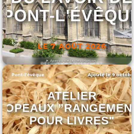
PONT-L'ÉVÊQU
LE 7 AOÛT 2026
Aperçu de la description
DÉCOUVRIR L'ÉVÉNEMENT
Ajouté le 9 octobr
Pont-l'évêque
ATELIER
COPEAUX ”RANGEMEN
POUR LIVRES"