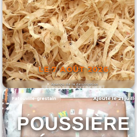
LE 7 AOÛT 2026
Aperçu de la description
DÉCOUVRIR L'ÉVÉNEMENT
Ajouté le 21 juill
Fatouville-grestain
POUSSIÈRE