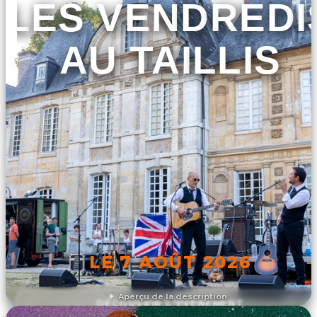
LES VENDREDI
AU TAILLIS
LE 7 AOÛT 2026
Aperçu de la description
DÉCOUVRIR L'ÉVÉNEMENT