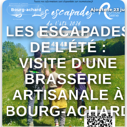
Ajouté le 23 jui
Bourg-achard
LES ESCAPADE
DE L'ÉTÉ :
VISITE D'UNE
BRASSERIE
ARTISANALE À
BOURG-ACHAR