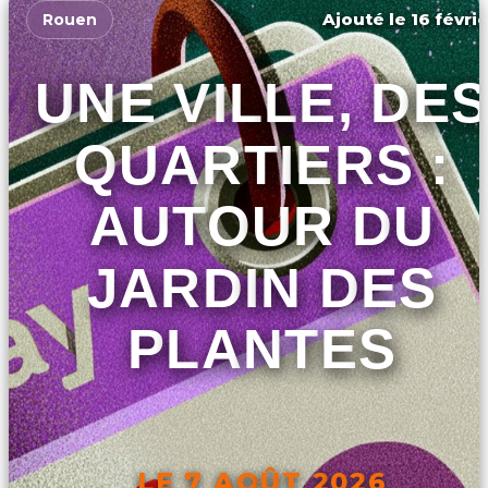
Ajouté le 16 févrie
Rouen
UNE VILLE, DES
QUARTIERS :
AUTOUR DU
JARDIN DES
PLANTES
LE 7 AOÛT 2026