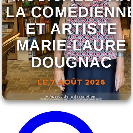
LA COMÉDIENN
ET ARTISTE
MARIE-LAURE
DOUGNAC
LE 7 AOÛT 2026
Aperçu de la description
DÉCOUVRIR L'ÉVÉNEMENT