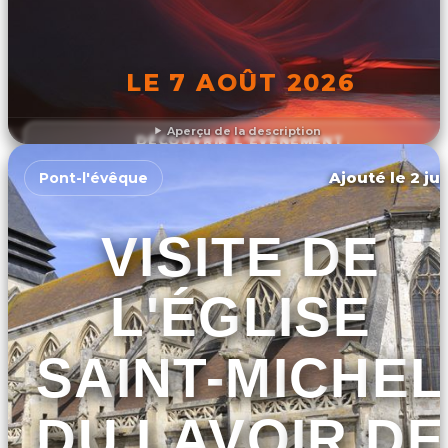
LE 7 AOÛT 2026
Aperçu de la description
DÉCOUVRIR L'ÉVÉNEMENT
Ajouté le 2 ju
Pont-l'évêque
VISITE DE
L'ÉGLISE
SAINT-MICHEL
DU LAVOIR DE