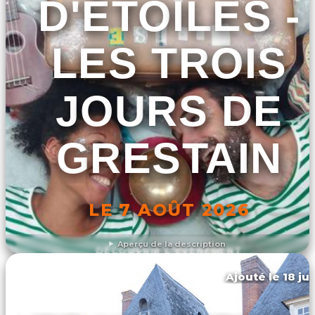
D'ÉTOILES -
LES TROIS
JOURS DE
GRESTAIN
LE 7 AOÛT 2026
Aperçu de la description
DÉCOUVRIR L'ÉVÉNEMENT
Ajouté le 18 ju
Duclair