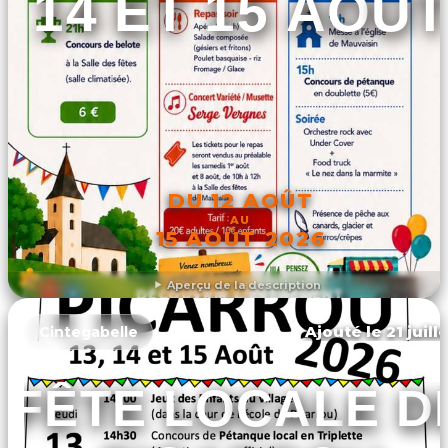
14 ET 15 AOÛT
DU 12 AOÛT
AU
15 AOÛT 2026
Aperçu de la description
DÉCOUVRIR L'ÉVÉNEMENT
Ajouté le 21 juill
Cintegabelle
FÊTE LOCALE D