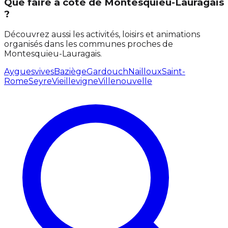
Que faire à côté de Montesquieu-Lauragais
?
Découvrez aussi les activités, loisirs et animations
organisés dans les communes proches de
Montesquieu-Lauragais.
Ayguesvives
Baziège
Gardouch
Nailloux
Saint-
Rome
Seyre
Vieillevigne
Villenouvelle