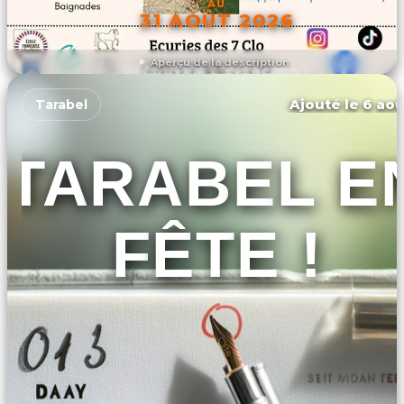
AU
31 AOÛT 2026
Aperçu de la description
DÉCOUVRIR L'ÉVÉNEMENT
Ajouté le 6 aoû
Tarabel
TARABEL E
FÊTE !