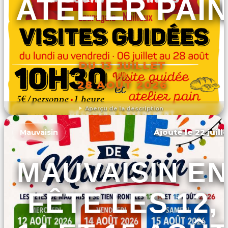
ATELIER PAI
DU 13 JUILLET
AU
28 AOÛT 2026
Aperçu de la description
DÉCOUVRIR L'ÉVÉNEMENT
Ajouté le 22 juill
Mauvaisin
MAUVAISIN EN
FÊTE LES 12,