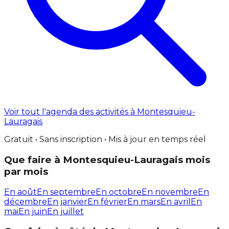
Voir tout l'agenda des activités à Montesquieu-
Lauragais
Gratuit • Sans inscription • Mis à jour en temps réel
Que faire à Montesquieu-Lauragais mois
par mois
En août
En septembre
En octobre
En novembre
En
décembre
En janvier
En février
En mars
En avril
En
mai
En juin
En juillet