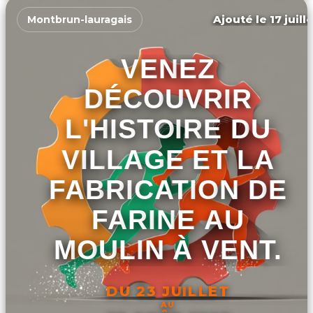
Ajouté le 17 juill
Montbrun-lauragais
VENEZ
DÉCOUVRIR
L'HISTOIRE DU
VILLAGE ET LA
FABRICATION DE
FARINE AU
MOULIN À VENT.
DU 23 JUILLET
AU