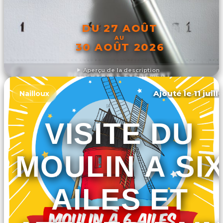
DU 27 AOÛT
AU
30 AOÛT 2026
Aperçu de la description
DÉCOUVRIR L'ÉVÉNEMENT
Ajouté le 11 juill
Nailloux
VISITE DU
MOULIN A SI
AILES ET