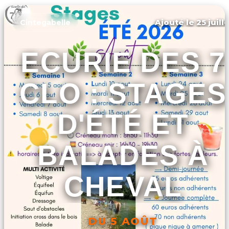
Ajouté le 25 juill
Cintegabelle
ECURIE DES 7
CLO : STAGES
D'ÉTÉ ET
BALADES À
CHEVAL
DU 5 AOÛT