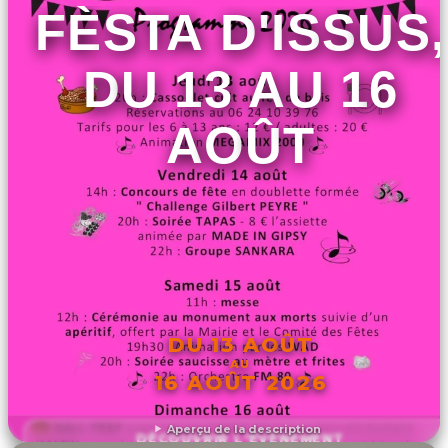
FÈSTA D'ISSUS,
DU 13 AU 16
AOÛT
DU 13 AOÛT
AU
16 AOÛT 2026
Aperçu de la description
DÉCOUVRIR L'ÉVÉNEMENT