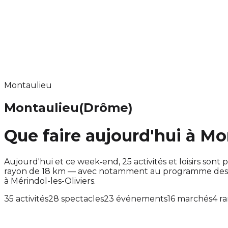
Montaulieu
Montaulieu
(Drôme)
Que faire aujourd'hui à Mo
Aujourd'hui et ce week‑end, 25 activités et loisirs s
rayon de 18 km — avec notamment au programme des ac
à Mérindol-les-Oliviers.
35 activités
28 spectacles
23 événements
16 marchés
4 r