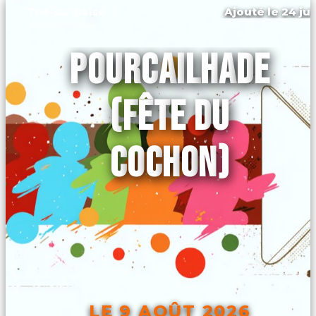
Ajouté le 24 jui
Trie-sur-baïse
POURCAILHADE
(FÊTE DU
COCHON)
LE 9 AOÛT 2026