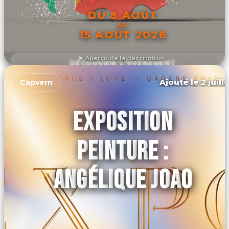
DU 8 AOÛT
AU
15 AOÛT 2026
Aperçu de la description
DÉCOUVRIR L'ÉVÉNEMENT
Ajouté le 2 juill
Capvern
EXPOSITION
PEINTURE :
ANGÉLIQUE JOAO